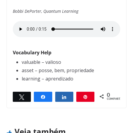
Bobbi DePorter, Quantum Learning
Vocabulary Help
valuable – valioso
asset – posse, bem, propriedade
learning – aprendizado
0
Twittar
Compartilhar
Compartilhar
Pin
← Previous
Next →
COMPART.
Limping
Jumping to Conclusions
Veja também