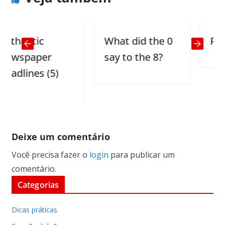
hentic
What did the 0
Puzzle
spaper
say to the 8?
lines (5)
Deixe um comentário
Você precisa fazer o
login
para publicar um
comentário.
Categorias
Dicas práticas