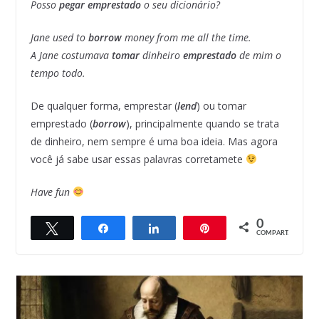
Posso
pegar emprestado
o seu dicionário?
Jane used to
borrow
money from me all the time.
A Jane costumava
tomar
dinheiro
emprestado
de mim o
tempo todo.
De qualquer forma, emprestar (
lend
) ou tomar
emprestado (
borrow
), principalmente quando se trata
de dinheiro, nem sempre é uma boa ideia. Mas agora
você já sabe usar essas palavras corretamete
Have fun
0
Twittar
Compartilhar
Compartilhar
Pin
COMPART.