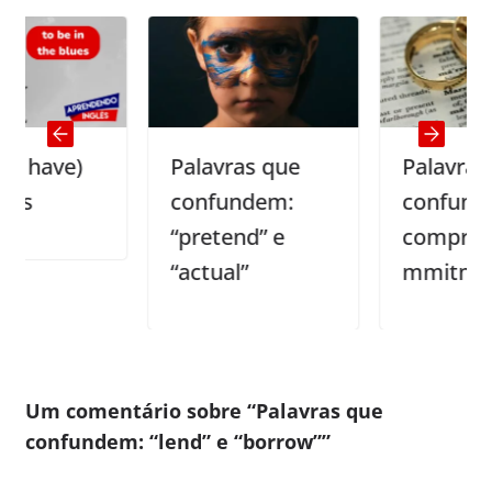
e)
Palavras que
Palavras que
confundem:
confundem:
“pretend” e
compromise/c
“actual”
mmitment
Um comentário sobre “
Palavras que
confundem: “lend” e “borrow”
”