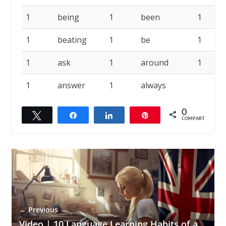
1
being
1
been
1
1
beating
1
be
1
1
ask
1
around
1
1
answer
1
always
0
Twittar
Compartilhar
Compartilhar
Pin
COMPART.
← Previous
Video | 10 Language Learning Habits of a