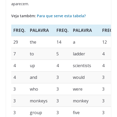
aparecem.
Veja também:
Para que serve esta tabela?
FREQ.
PALAVRA
FREQ.
PALAVRA
FREQ.
29
the
14
a
12
7
to
5
ladder
4
4
up
4
scientists
4
4
and
3
would
3
3
who
3
were
3
3
monkeys
3
monkey
3
3
group
3
five
3