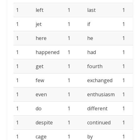
1
left
1
last
1
1
jet
1
if
1
1
here
1
he
1
1
happened
1
had
1
1
get
1
fourth
1
1
few
1
exchanged
1
1
even
1
enthusiasm
1
1
do
1
different
1
1
despite
1
continued
1
1
cage
1
by
1