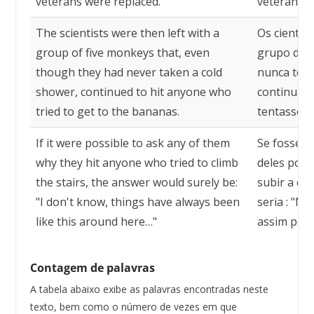
veterans were replaced.
veteranos f
The scientists were then left with a
Os cientis
group of five monkeys that, even
grupo de 
though they had never taken a cold
nunca ten
shower, continued to hit anyone who
continuav
tried to get to the bananas.
tentasse c
If it were possible to ask any of them
Se fosse p
why they hit anyone who tried to climb
deles por
the stairs, the answer would surely be:
subir a es
"I don't know, things have always been
seria : "N
like this around here…"
assim por 
Contagem de palavras
A tabela abaixo exibe as palavras encontradas neste
texto, bem como o número de vezes em que