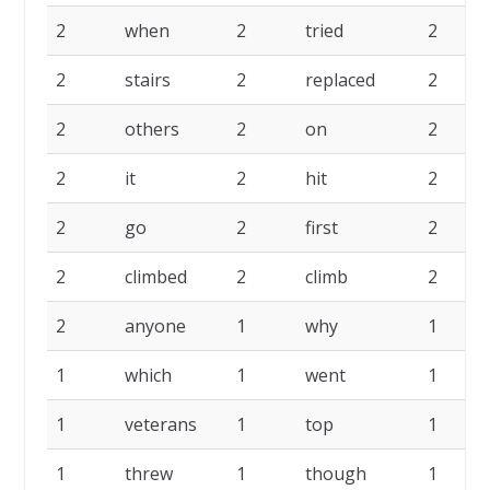
2
when
2
tried
2
2
stairs
2
replaced
2
2
others
2
on
2
2
it
2
hit
2
2
go
2
first
2
2
climbed
2
climb
2
2
anyone
1
why
1
1
which
1
went
1
1
veterans
1
top
1
1
threw
1
though
1