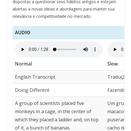
dispostas a questionar seus hábitos antigos e estejam
abertas a novas ideias e abordagens para manter sua
relevância e competitividade no mercado.
AUDIO
Normal
Slow
English Transcript
Tradução
Doing Different
Fazendo di
A group of scientists placed five
Um grupo d
monkeys in a cage, in the center of
macacos nu
which they placed a ladder and, on top
puseram um
of it, a bunch of bananas.
cacho de b