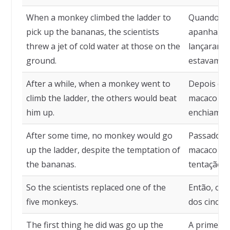
When a monkey climbed the ladder to
Quando um
pick up the bananas, the scientists
apanhar as
threw a jet of cold water at those on the
lançaram u
ground.
estavam no
After a while, when a monkey went to
Depois de
climb the ladder, the others would beat
macaco ia 
him up.
enchiam-n
After some time, no monkey would go
Passado m
up the ladder, despite the temptation of
macaco sub
the bananas.
tentação d
So the scientists replaced one of the
Então, os 
five monkeys.
dos cinco 
The first thing he did was go up the
A primeira 