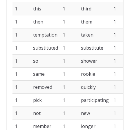
1
this
1
third
1
1
then
1
them
1
1
temptation
1
taken
1
1
substituted
1
substitute
1
1
so
1
shower
1
1
same
1
rookie
1
1
removed
1
quickly
1
1
pick
1
participating
1
1
not
1
new
1
1
member
1
longer
1