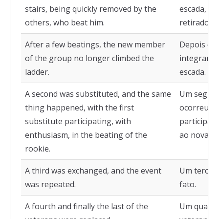
stairs, being quickly removed by the
escada, de
others, who beat him.
retirado p
After a few beatings, the new member
Depois de 
of the group no longer climbed the
integrante
ladder.
escada.
A second was substituted, and the same
Um segundo
thing happened, with the first
ocorreu, t
substitute participating, with
participad
enthusiasm, in the beating of the
ao novato.
rookie.
A third was exchanged, and the event
Um terceiro
was repeated.
fato.
A fourth and finally the last of the
Um quarto 