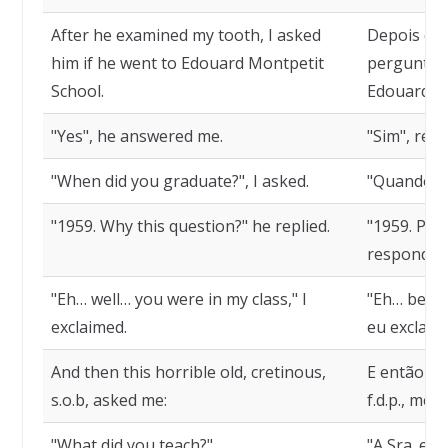
After he examined my tooth, I asked
Depois que
him if he went to Edouard Montpetit
perguntei-
School.
Edouard Mo
"Yes", he answered me.
"Sim", res
"When did you graduate?", I asked.
"Quando se
"1959. Why this question?" he replied.
"1959. Por
respondeu
"Eh… well… you were in my class," I
"Eh… bem… 
exclaimed.
eu exclame
And then this horrible old, cretinous,
E então est
s.o.b, asked me:
f.d.p., me 
"What did you teach?"
"A Sra. er