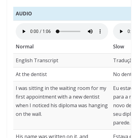
AUDIO
Normal
Slow
English Transcript
Tradução
At the dentist
No dentist
I was sitting in the waiting room for my
Eu estava 
first appointment with a new dentist
para a min
when I noticed his diploma was hanging
novo denti
on the wall.
seu diplo
parede.
His name was written on it, and
Estava esc