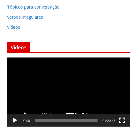
Tópicos para conversação
Verbos Irregulares
Vídeos
Vídeos
T
o
c
a
d
o
r
d
00:00
01:20:47
e
v