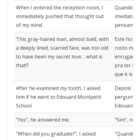
When I entered the reception room, I
Quando ent
immediately pushed that thought out
imediatame
of my mind.
pensament
This gray-haired man, almost bald, with
Este homem
a deeply lined, scarred face, was too old
rosto mar
to have been my secret love… what is
enrugado,
that!?
pra ter si
que é isso!
After he examined my tooth, I asked
Depois que
him if he went to Edouard Montpetit
perguntei-
School.
Edouard Mo
"Yes", he answered me.
"Sim", res
"When did you graduate?", I asked.
"Quando se