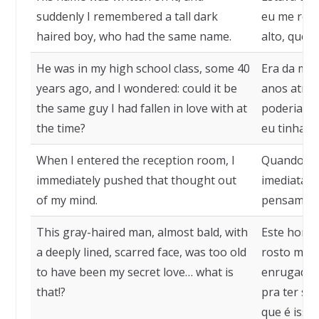
suddenly I remembered a tall dark
eu me rec
haired boy, who had the same name.
alto, que 
He was in my high school class, some 40
Era da min
years ago, and I wondered: could it be
anos atrás
the same guy I had fallen in love with at
poderia s
the time?
eu tinha m
When I entered the reception room, I
Quando ent
immediately pushed that thought out
imediatame
of my mind.
pensament
This gray-haired man, almost bald, with
Este homem
a deeply lined, scarred face, was too old
rosto mar
to have been my secret love… what is
enrugado,
that!?
pra ter si
que é isso!