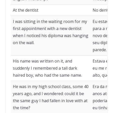
At the dentist
No dentist
I was sitting in the waiting room for my
Eu estava 
first appointment with a new dentist
para a min
when I noticed his diploma was hanging
novo denti
on the wall.
seu diplo
parede.
His name was written on it, and
Estava esc
suddenly I remembered a tall dark
eu me rec
haired boy, who had the same name.
alto, que 
He was in my high school class, some 40
Era da min
years ago, and I wondered: could it be
anos atrás
the same guy I had fallen in love with at
poderia s
the time?
eu tinha m