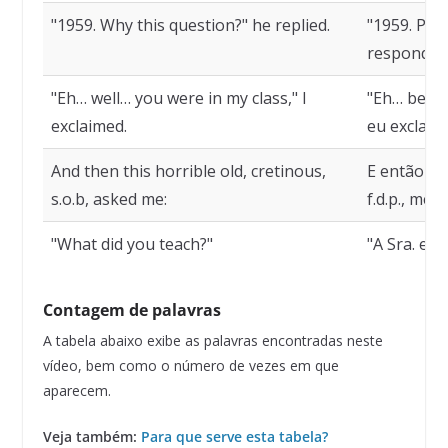
"1959. Why this question?" he replied.
"1959. Por
respondeu
"Eh… well… you were in my class," I
"Eh… bem… 
exclaimed.
eu exclame
And then this horrible old, cretinous,
E então est
s.o.b, asked me:
f.d.p., me 
"What did you teach?"
"A Sra. er
Contagem de palavras
A tabela abaixo exibe as palavras encontradas neste
vídeo, bem como o número de vezes em que
aparecem.
Veja também:
Para que serve esta tabela?