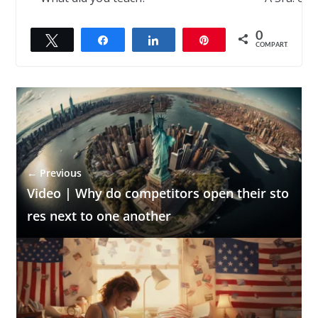
0
Twittar
Compartilhar
Compartilhar
Pin
COMPART.
← Previous
Video | Why do competitors open their sto
res next to one another