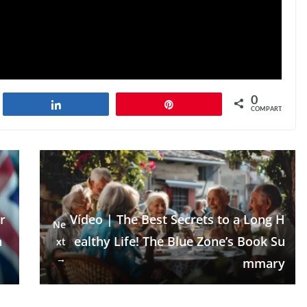
0
har
Compartilhar
Pin
COMPART.
r
Vídeo | The Best Secrets to a Long H
Ne
n
ealthy Life! The Blue Zone’s Book Su
xt
→
mmary