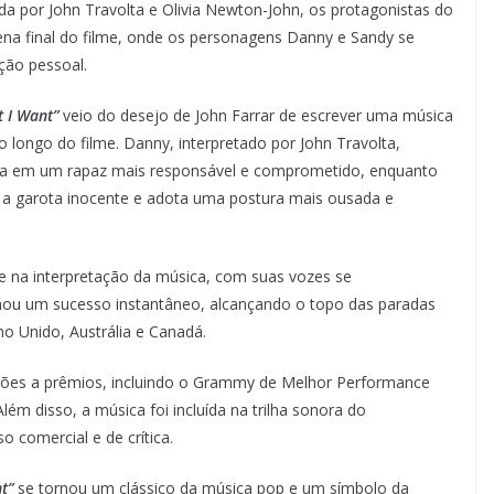
da por John Travolta e Olivia Newton-John, os protagonistas do
cena final do filme, onde os personagens Danny e Sandy se
ão pessoal.
t I Want”
veio do desejo de John Farrar de escrever uma música
longo do filme. Danny, interpretado por John Travolta,
a em um rapaz mais responsável e comprometido, enquanto
er a garota inocente e adota uma postura mais ousada e
e na interpretação da música, com suas vozes se
ou um sucesso instantâneo, alcançando o topo das paradas
no Unido, Austrália e Canadá.
ações a prêmios, incluindo o Grammy de Melhor Performance
 disso, a música foi incluída na trilha sonora do
 comercial e de crítica.
t”
se tornou um clássico da música pop e um símbolo da