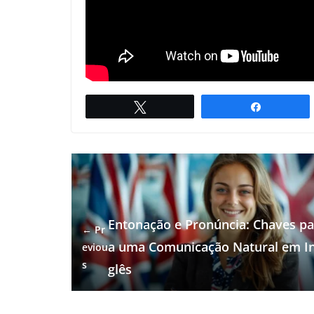
Twittar
Compartil
Entonação e Pronúncia: Chaves pa
← Pr
a uma Comunicação Natural em I
eviou
s
glês