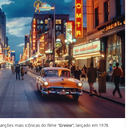
anções mais icônicas do filme
“Grease”
, lançado em 1978.