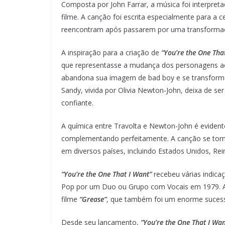
Composta por John Farrar, a música foi interpreta
filme. A canção foi escrita especialmente para a 
reencontram após passarem por uma transformaç
A inspiração para a criação de
“You’re the One Tha
que representasse a mudança dos personagens ao 
abandona sua imagem de bad boy e se transform
Sandy, vivida por Olivia Newton-John, deixa de s
confiante.
A química entre Travolta e Newton-John é evident
complementando perfeitamente. A canção se torn
em diversos países, incluindo Estados Unidos, Rei
“You’re the One That I Want”
recebeu várias indic
Pop por um Duo ou Grupo com Vocais em 1979. Além
filme
“Grease”
, que também foi um enorme sucesso
Desde seu lançamento,
“You’re the One That I Wan