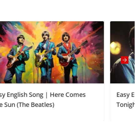
Comes
Easy English Song | In the Air
Tonight (Phil Collins)