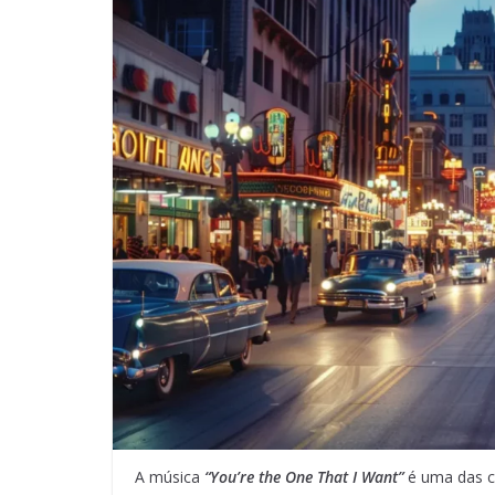
A música
“You’re the One That I Want”
é uma das c