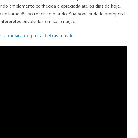
endo amplamente conhecida e apreciada até os dias de hoje,
as e karaokês ao redor do mundo. Sua popularidade atemporal
ntérpretes envolvidos em sua criação.
sta música no portal Letras.mus.br