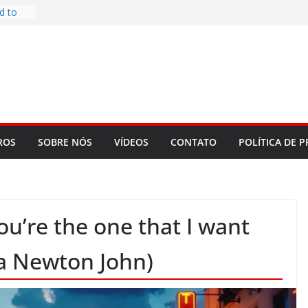
d to
ys
bookLM
ning
 make
t Rose
re
ROS
SOBRE NÓS
VÍDEOS
CONTATO
POLÍTICA DE P
ou’re the one that I want
ia Newton John)