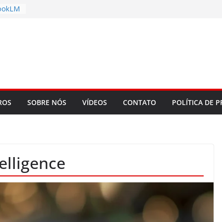
bookLM
ning
 make
t Rose
re
d to
ROS
SOBRE NÓS
VÍDEOS
CONTATO
POLÍTICA DE P
ys
elligence