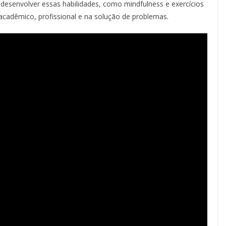
desenvolver essas habilidades, como mindfulness e exercícios
acadêmico, profissional e na solução de problemas.