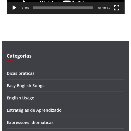
d
00:00
01:20:47
e
v
í
d
e
o
Categorias
Dicas práticas
Easy English Songs
English Usage
Estratégias de Aprendizado
Expressões Idiomáticas