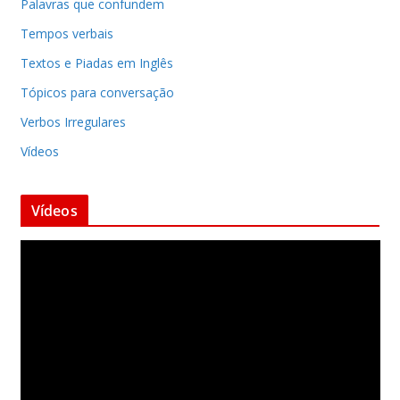
Palavras que confundem
Tempos verbais
Textos e Piadas em Inglês
Tópicos para conversação
Verbos Irregulares
Vídeos
Vídeos
T
o
c
a
d
o
r