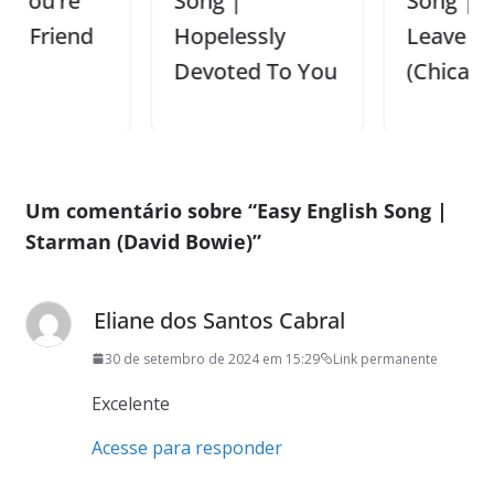
re
Song |
Song | If You
end
Hopelessly
Leave Me Now
Devoted To You
(Chicago)
Um comentário sobre “
Easy English Song |
Starman (David Bowie)
”
Eliane dos Santos Cabral
30 de setembro de 2024 em 15:29
Link permanente
Excelente
Acesse para responder