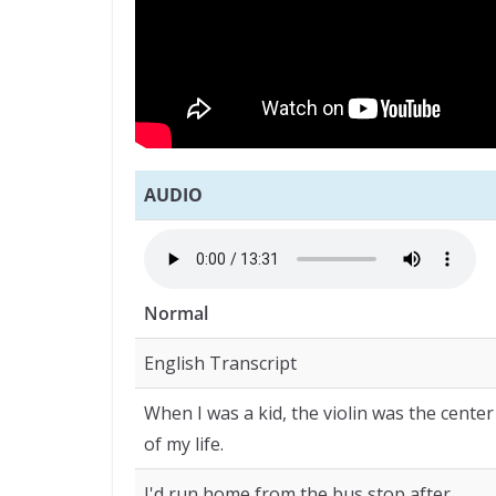
AUDIO
Normal
English Transcript
When I was a kid, the violin was the center
of my life.
I'd run home from the bus stop after