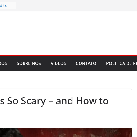
d to
ys
bookLM
ning
 make
t Rose
re
ROS
SOBRE NÓS
VÍDEOS
CONTATO
POLÍTICA DE P
s So Scary – and How to