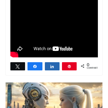
0
Twittar
Compartilhar
Compartilhar
Pin
COMPART.