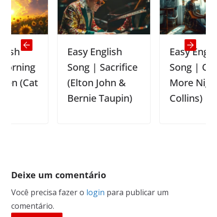
Easy English
Easy English
ng
Song | Sacrifice
Song | One
Cat
(Elton John &
More Night (Phil
Bernie Taupin)
Collins)
Deixe um comentário
Você precisa fazer o
login
para publicar um
comentário.