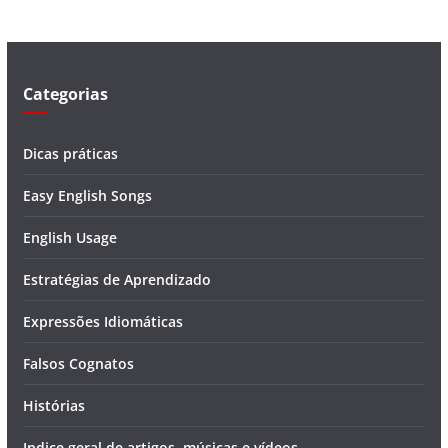
d
e
o
Categorias
Dicas práticas
Easy English Songs
English Usage
Estratégias de Aprendizado
Expressões Idiomáticas
Falsos Cognatos
Histórias
Indice geral de artigos, músicas e vídeos