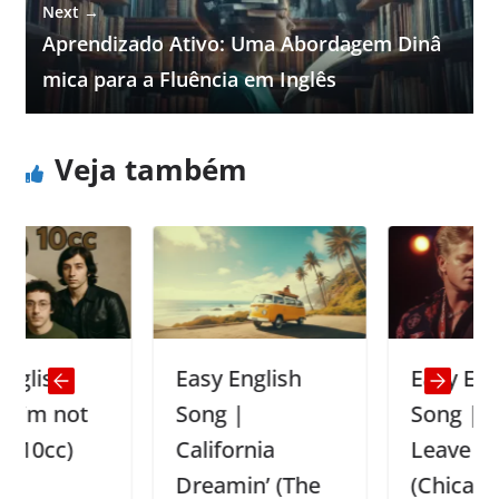
Next →
Aprendizado Ativo: Uma Abordagem Dinâ
mica para a Fluência em Inglês
Veja também
h
Easy English
Easy Englisg
not
Song |
Song | If You
)
California
Leave Me Now
Dreamin’ (The
(Chicago)