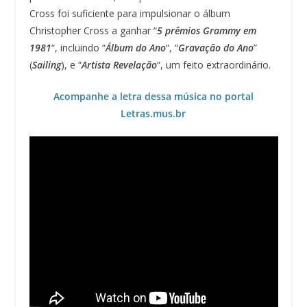
Cross foi suficiente para impulsionar o álbum
Christopher Cross a ganhar “
5 prêmios Grammy em
1981
“, incluindo “
Álbum do Ano
“, “
Gravação do Ano
”
(
Sailing
), e “
Artista Revelação
“, um feito extraordinário.
Acompanhe a letra dessa música no portal
Letras.mus.br