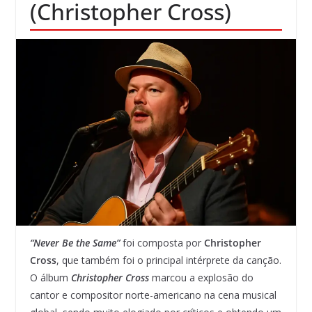
(Christopher Cross)
“Never Be the Same”
foi composta por
Christopher
Cross
, que também foi o principal intérprete da canção.
O álbum
Christopher Cross
marcou a explosão do
cantor e compositor norte-americano na cena musical