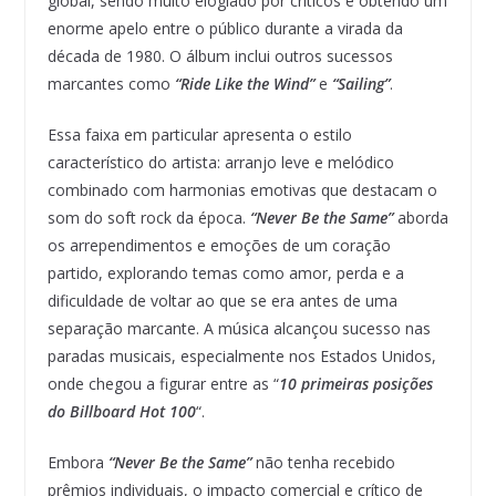
global, sendo muito elogiado por críticos e obtendo um
enorme apelo entre o público durante a virada da
década de 1980. O álbum inclui outros sucessos
marcantes como
“Ride Like the Wind”
e
“Sailing”
.
Essa faixa em particular apresenta o estilo
característico do artista: arranjo leve e melódico
combinado com harmonias emotivas que destacam o
som do soft rock da época.
“Never Be the Same”
aborda
os arrependimentos e emoções de um coração
partido, explorando temas como amor, perda e a
dificuldade de voltar ao que se era antes de uma
separação marcante. A música alcançou sucesso nas
paradas musicais, especialmente nos Estados Unidos,
onde chegou a figurar entre as “
10 primeiras posições
do Billboard Hot 100
“.
Embora
“Never Be the Same”
não tenha recebido
prêmios individuais, o impacto comercial e crítico de