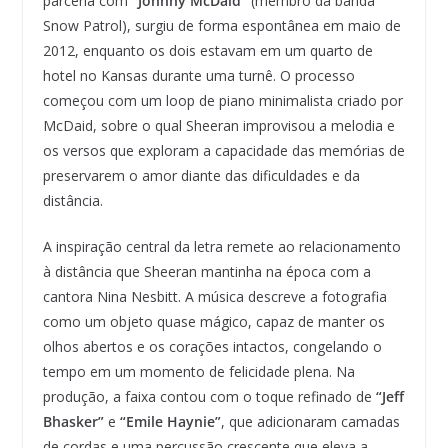
parceria com
“Johnny McDaid”
(membro da banda
Snow Patrol), surgiu de forma espontânea em maio de
2012, enquanto os dois estavam em um quarto de
hotel no Kansas durante uma turnê. O processo
começou com um loop de piano minimalista criado por
McDaid, sobre o qual Sheeran improvisou a melodia e
os versos que exploram a capacidade das memórias de
preservarem o amor diante das dificuldades e da
distância.
A inspiração central da letra remete ao relacionamento
à distância que Sheeran mantinha na época com a
cantora Nina Nesbitt. A música descreve a fotografia
como um objeto quase mágico, capaz de manter os
olhos abertos e os corações intactos, congelando o
tempo em um momento de felicidade plena. Na
produção, a faixa contou com o toque refinado de
“Jeff
Bhasker”
e
“Emile Haynie”
, que adicionaram camadas
de cordas e uma percussão crescente que eleva a