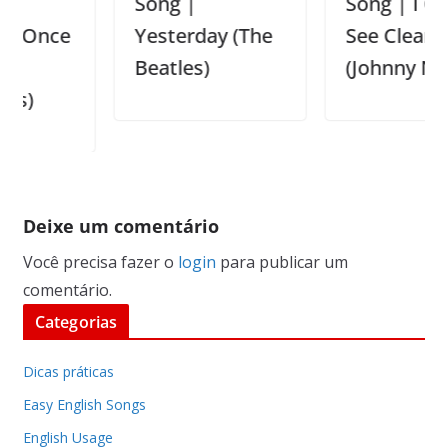
Song |
Song | I Can
ce
Yesterday (The
See Clearly Now
Beatles)
(Johnny Nash)
Deixe um comentário
Você precisa fazer o
login
para publicar um
comentário.
Categorias
Dicas práticas
Easy English Songs
English Usage