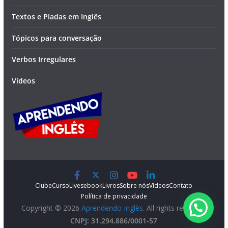
Textos e Piadas em Inglês
Tópicos para conversação
Verbos Irregulares
Vídeos
Clube
Curso
Lives
ebook
Livros
Sobre nós
Vídeos
Contato
Política de privacidade
Copyright © 2026
Aprendendo Inglês
. All rights reserved.
CNPJ: 31.294.886/0001-57