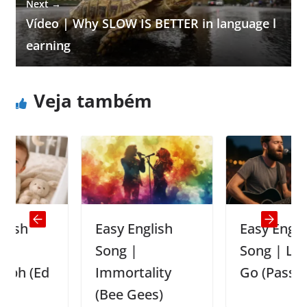
Next →
Vídeo | Why SLOW IS BETTER in language l
earning
Veja também
Easy English
Easy English
Song |
Song | Let Her
Ed
Immortality
Go (Passenger)
(Bee Gees)