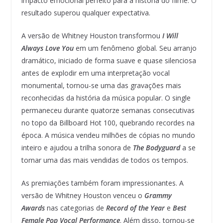
impacto emocional perfeito para a história do filme. O
resultado superou qualquer expectativa.
A versão de Whitney Houston transformou
I Will
Always Love You
em um fenômeno global. Seu arranjo
dramático, iniciado de forma suave e quase silenciosa
antes de explodir em uma interpretação vocal
monumental, tornou-se uma das gravações mais
reconhecidas da história da música popular. O single
permaneceu durante quatorze semanas consecutivas
no topo da Billboard Hot 100, quebrando recordes na
época. A música vendeu milhões de cópias no mundo
inteiro e ajudou a trilha sonora de
The Bodyguard
a se
tornar uma das mais vendidas de todos os tempos.
As premiações também foram impressionantes. A
versão de Whitney Houston venceu o
Grammy
Awards
nas categorias de
Record of the Year
e
Best
Female Pop Vocal Performance
. Além disso, tornou-se