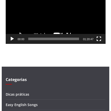
c
a
d
o
r
d
00:00
01:20:47
e
v
í
d
e
o
Categorias
Dicas práticas
Easy English Songs