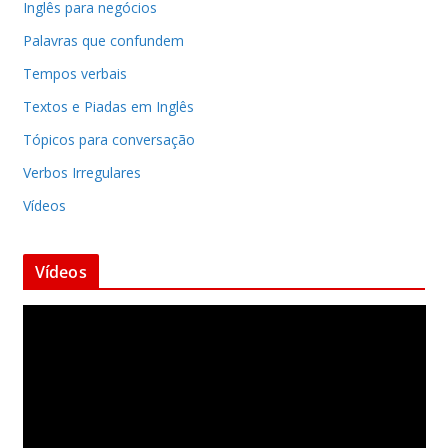
Inglês para negócios
Palavras que confundem
Tempos verbais
Textos e Piadas em Inglês
Tópicos para conversação
Verbos Irregulares
Vídeos
Vídeos
T
o
c
a
d
o