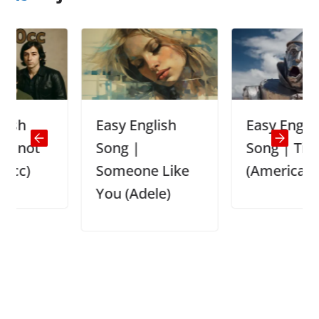
Easy English
Easy English
t
Song |
Song | Tin Man
Someone Like
(America)
You (Adele)