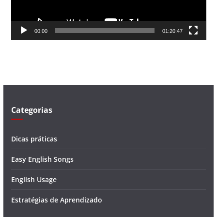
r
d
00:00
01:20:47
e
v
í
d
e
o
Categorias
Dicas práticas
Easy English Songs
English Usage
Estratégias de Aprendizado