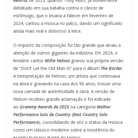
Awards
de 2023, quando Toby Keith, já visivelmente
debilitado em sua batalha contra o câncer de
estômago, que o levaria a falecer em fevereiro de
2024, cantou a música no palco, dando um significado
ainda mais real e doloroso à letra.
O impacto da composição foi tão grande que atraiu a
atenção de outros gigantes da indústria. Em 2024, o
lendário cantor
Willie Nelson
gravou sua própria versão
de “Don’t Let the Old Man In” para o álbum
The Border
.
A interpretação de Nelson, um artista que continuava
na ativa e gravando na casa dos 90 anos, trouxe uma
nova camada de autenticidade à obra. A versão de
Nelson recebeu grande aclamação e foi indicada
ao
Grammy Awards de 2025
na categoria
Melhor
Performance Solo de Country
(
Best Country Solo
Performance
), consolidando de vez o status da música
como um clássico moderno sobre a resistência do
espírito humano diante do tempo.