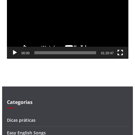
o
c
a
d
o
r
d
00:00
01:20:47
e
v
í
d
e
o
Categorias
Dicas práticas
Easy English Songs