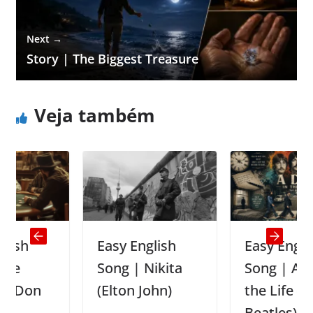
Next →
Story | The Biggest Treasure
Veja também
Easy English
Easy English
Song | Nikita
Song | A Day in
n
(Elton John)
the Life (The
Beatles)