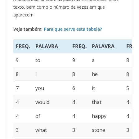
texto, bem como o número de vezes em que
aparecem.
Veja também:
Para que serve esta tabela?
FREQ.
PALAVRA
FREQ.
PALAVRA
FREQ
9
to
9
a
8
8
I
8
he
8
7
you
6
it
5
4
would
4
that
4
4
of
4
happy
4
3
what
3
stone
3