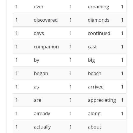
1
ever
1
dreaming
1
1
discovered
1
diamonds
1
1
days
1
continued
1
1
companion
1
cast
1
1
by
1
big
1
1
began
1
beach
1
1
as
1
arrived
1
1
are
1
appreciating
1
1
already
1
along
1
1
actually
1
about