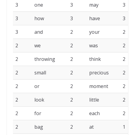
3
one
3
may
3
3
how
3
have
3
3
and
2
your
2
2
we
2
was
2
2
throwing
2
think
2
2
small
2
precious
2
2
or
2
moment
2
2
look
2
little
2
2
for
2
each
2
2
bag
2
at
1