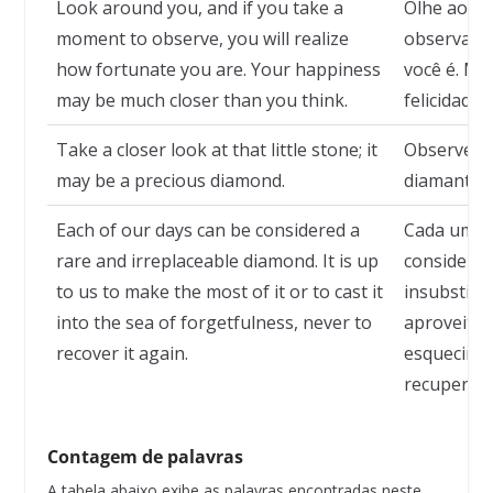
Look around you, and if you take a
Olhe ao se
moment to observe, you will realize
observar,
how fortunate you are. Your happiness
você é. Mui
may be much closer than you think.
felicidade.
Take a closer look at that little stone; it
Observe a 
may be a precious diamond.
diamante v
Each of our days can be considered a
Cada um de
rare and irreplaceable diamond. It is up
considerad
to us to make the most of it or to cast it
insubstitu
into the sea of forgetfulness, never to
aproveitá-
recover it again.
esquecime
recuperá-l
Contagem de palavras
A tabela abaixo exibe as palavras encontradas neste