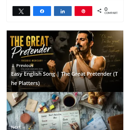
0
Twittar
Compartilhar
Compartilhar
Pin
COMPART.
← Previous
Easy English Song | The Great Pretender (T
he Platters)
Next →