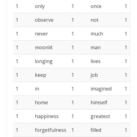
1
only
1
once
1
1
observe
1
not
1
1
never
1
much
1
1
moonlit
1
man
1
1
longing
1
lives
1
1
keep
1
job
1
1
in
1
imagined
1
1
home
1
himself
1
1
happiness
1
greatest
1
1
forgetfulness
1
filled
1