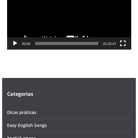
a
d
o
r
d
00:00
01:20:47
e
v
í
d
e
o
Categorias
Dicas práticas
Easy English Songs