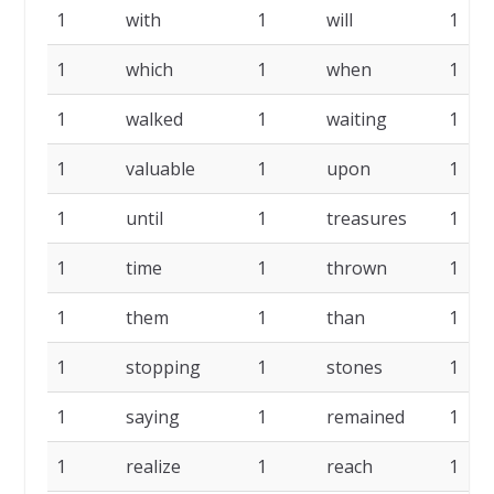
1
with
1
will
1
1
which
1
when
1
1
walked
1
waiting
1
1
valuable
1
upon
1
1
until
1
treasures
1
1
time
1
thrown
1
1
them
1
than
1
1
stopping
1
stones
1
1
saying
1
remained
1
1
realize
1
reach
1