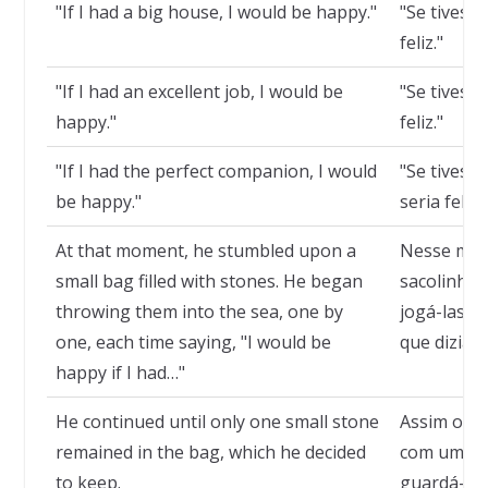
"If I had a big house, I would be happy."
"Se tivess
feliz."
"If I had an excellent job, I would be
"Se tivess
happy."
feliz."
"If I had the perfect companion, I would
"Se tivess
be happy."
seria feliz."
At that moment, he stumbled upon a
Nesse mom
small bag filled with stones. He began
sacolinha 
throwing them into the sea, one by
jogá-las, 
one, each time saying, "I would be
que dizia: 
happy if I had…"
He continued until only one small stone
Assim o fez
remained in the bag, which he decided
com uma só
to keep.
guardá-la.