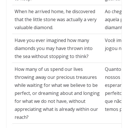
When he arrived home, he discovered
Ao chegar 
that the little stone was actually a very
aquela ped
valuable diamond.
diamante m
Have you ever imagined how many
Você imag
diamonds you may have thrown into
jogou no m
the sea without stopping to think?
How many of us spend our lives
Quantos d
throwing away our precious treasures
nossos pre
while waiting for what we believe to be
esperando 
perfect, or dreaming about and longing
perfeito o
for what we do not have, without
que não te
appreciating what is already within our
temos per
reach?