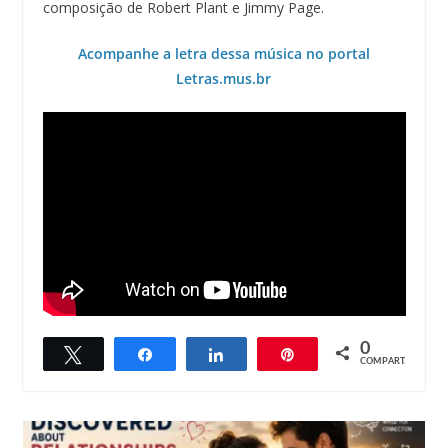
composição de Robert Plant e Jimmy Page.
Acompanhe a letra dessa música no portal
Letras.mus.br
0
Twittar
Compartilhar
Compartilhar
Pin
COMPART.