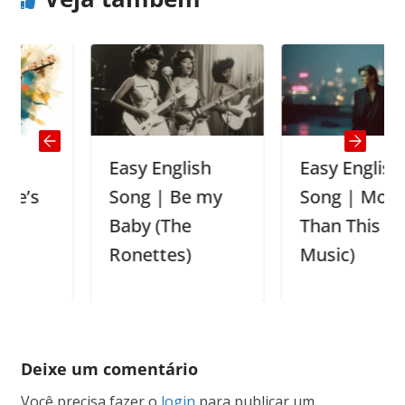
Easy English
Easy English
Song | Be my
Song | More
Baby (The
Than This (Roxy
Ronettes)
Music)
Deixe um comentário
Você precisa fazer o
login
para publicar um