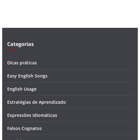
v
í
d
e
o
Categorias
Dicas práticas
Easy English Songs
English Usage
Estratégias de Aprendizado
Expressões Idiomáticas
Falsos Cognatos