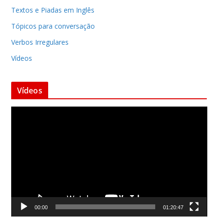
Textos e Piadas em Inglês
Tópicos para conversação
Verbos Irregulares
Vídeos
Vídeos
T
o
c
a
d
o
r
d
00:00
01:20:47
e