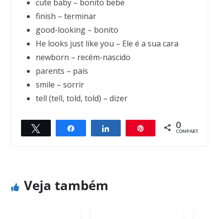
cute baby – bonito bebe
finish – terminar
good-looking – bonito
He looks just like you – Ele é a sua cara
newborn – recém-nascido
parents – pais
smile – sorrir
tell (tell, told, told) – dizer
0
Twittar
Compartilhar
Compartilhar
Pin
← Previous
Next →
COMPART.
The Other Woman
Doctor Says So
Veja também