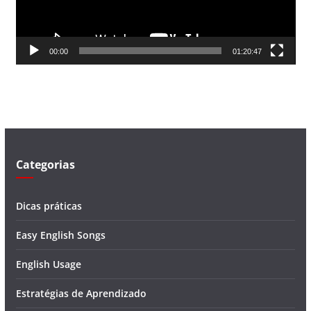
o
r
d
00:00
01:20:47
e
v
í
d
e
o
Categorias
Dicas práticas
Easy English Songs
English Usage
Estratégias de Aprendizado