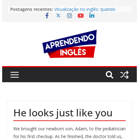
Pular
Postagens recentes:
Visualização no inglês: quando
para
imaginar vale quase tanto quanto
o
praticar
Não Entendeu? Então Leia Mais
conteúdo
Rápido
Como Aprender Inglês Como Uma
Criança
O erro invisível que está travando
sua fluência (e não é a gramática)
O maior bloqueio emocional que
impede sua fluência
He looks just like you
We brought our newborn son, Adam, to the pediatrician
for his first checkup. As he finished, the doctor told us,