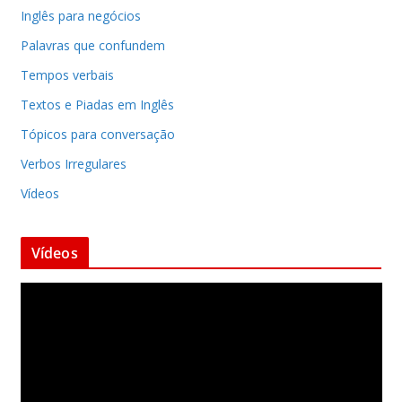
Inglês para negócios
Palavras que confundem
Tempos verbais
Textos e Piadas em Inglês
Tópicos para conversação
Verbos Irregulares
Vídeos
Vídeos
T
o
c
a
d