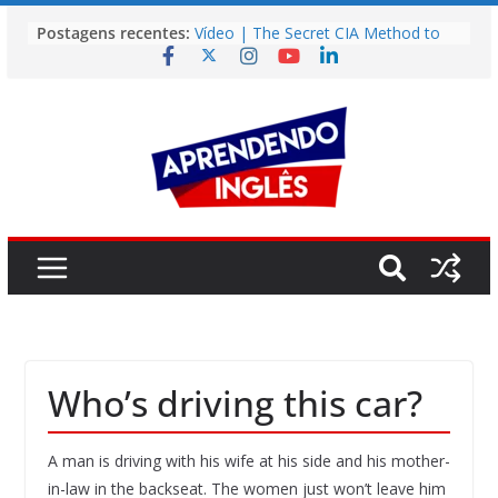
Pular
Postagens recentes:
Vídeo | The Secret CIA Method to
para
Learn Any Language in 11 Days
o
Vídeo | How I m using NotebookLM
to power up my language learning
conteúdo
Vídeo | Do imaginary friends make
you smarter?
Story | Brasília: The City That Rose
from the Wilderness
Easy English Song | Somewhere
Over the Rainbow (Israel
Kamakawiwo’ole)
Who’s driving this car?
A man is driving with his wife at his side and his mother-
in-law in the backseat. The women just won’t leave him