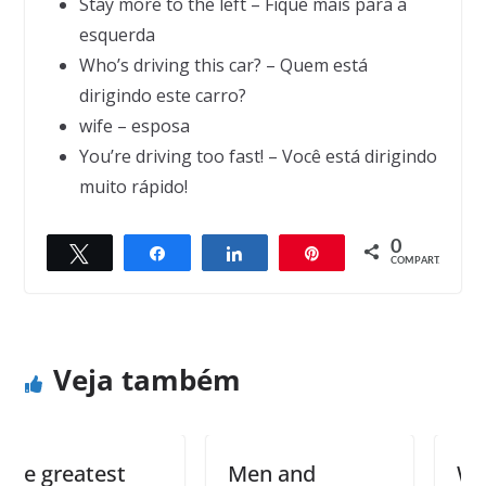
Stay more to the left – Fique mais para a
esquerda
Who’s driving this car? – Quem está
dirigindo este carro?
wife – esposa
You’re driving too fast! – Você está dirigindo
muito rápido!
0
Twittar
Compartilhar
Compartilhar
Pin
← Previous
Next →
COMPART.
Loving twosome
Men’s faults
Veja também
 greatest
Men and
What’s