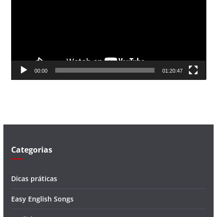
a
d
o
r
d
00:00
01:20:47
e
v
í
d
e
o
Categorias
Dicas práticas
Easy English Songs