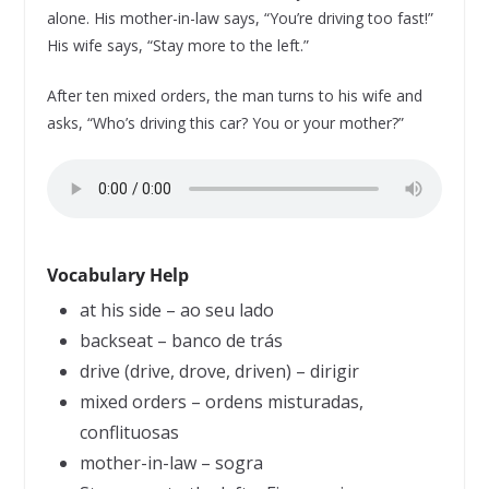
alone. His mother-in-law says, “You’re driving too fast!”
His wife says, “Stay more to the left.”
After ten mixed orders, the man turns to his wife and
asks, “Who’s driving this car? You or your mother?”
Vocabulary Help
at his side – ao seu lado
backseat – banco de trás
drive (drive, drove, driven) – dirigir
mixed orders – ordens misturadas,
conflituosas
mother-in-law – sogra