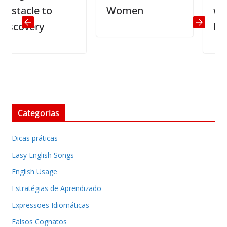
acle to
Women
with y
covery
brothe
Categorias
Dicas práticas
Easy English Songs
English Usage
Estratégias de Aprendizado
Expressões Idiomáticas
Falsos Cognatos