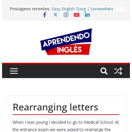
Pular
Postagens recentes:
Easy English Song | Somewhere
para
Over the Rainbow (Israel
o
Kamakawiwo’ole)
Easy English Song | Unchained
conteúdo
Melody (Alex North)
Vídeo | How I m using NotebookLM
to power up my language learning
Vídeo | Do imaginary friends make
you smarter?
Story | Brasília: The City That Rose
from the Wilderness
Rearranging letters
When I was young I decided to go to Medical School. At
the entrance exam we were asked to rearrange the