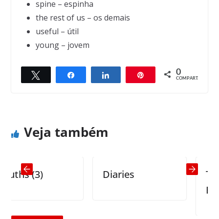
spine – espinha
the rest of us – os demais
useful – útil
young – jovem
0
Twittar
Compartilhar
Compartilhar
Pin
← Previous
Next →
COMPART.
I’m not leaving till you give me a job
We are a lighthouse
Veja também
hs (3)
Diaries
The Ma
Einste