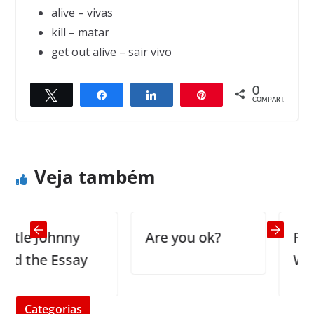
alive – vivas
kill – matar
get out alive – sair vivo
0
Twittar
Compartilhar
Compartilhar
Pin
← Previous
Next →
COMPART.
25 Ways to Distinguish yourself – Part 1
At the deathbed
Veja também
le Johnny
Are you ok?
Fishing
 the Essay
Whisk
Categorias