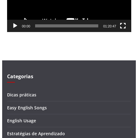
o
r
d
00:00
01:20:47
e
v
í
d
e
o
Categorias
Dicas práticas
Easy English Songs
English Usage
Estratégias de Aprendizado