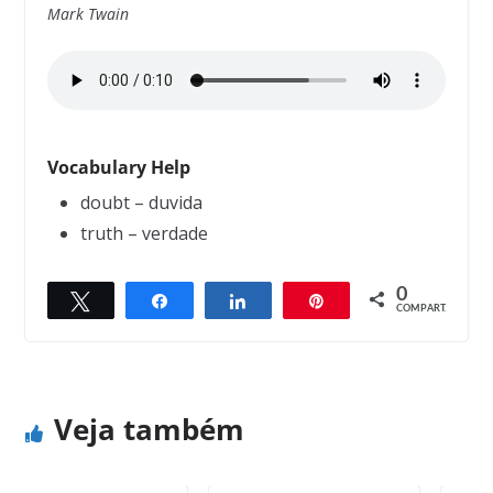
Mark Twain
Vocabulary Help
doubt – duvida
truth – verdade
0
Twittar
Compartilhar
Compartilhar
Pin
← Previous
Next →
COMPART.
The New
The naked man
Veja também