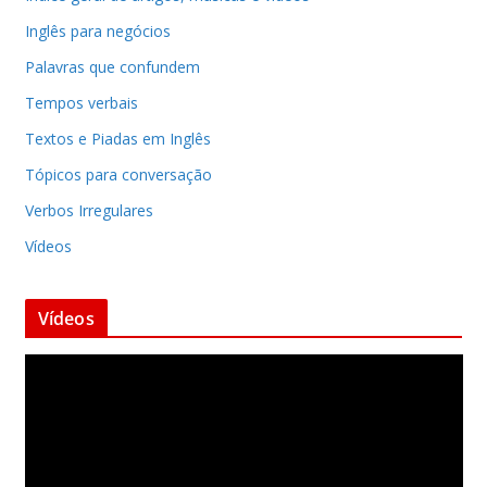
Inglês para negócios
Palavras que confundem
Tempos verbais
Textos e Piadas em Inglês
Tópicos para conversação
Verbos Irregulares
Vídeos
Vídeos
T
o
c
a
d