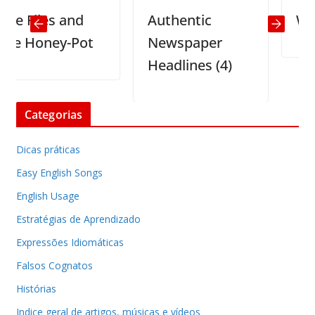
 Flies and
Authentic
Water
 Honey-Pot
Newspaper
Headlines (4)
Categorias
Dicas práticas
Easy English Songs
English Usage
Estratégias de Aprendizado
Expressões Idiomáticas
Falsos Cognatos
Histórias
Indice geral de artigos, músicas e vídeos