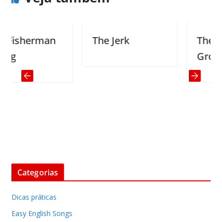
sherman
The Jerk
The Hors
Groom
Categorias
Dicas práticas
Easy English Songs