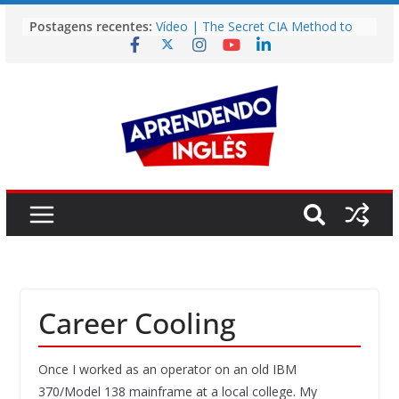
Pular
Postagens recentes:
Vídeo | The Secret CIA Method to
para
Learn Any Language in 11 Days
o
Vídeo | How I m using NotebookLM
to power up my language learning
conteúdo
Vídeo | Do imaginary friends make
you smarter?
Story | Brasília: The City That Rose
from the Wilderness
Easy English Song | Somewhere
Over the Rainbow (Israel
Kamakawiwo’ole)
Career Cooling
Once I worked as an operator on an old IBM
370/Model 138 mainframe at a local college. My