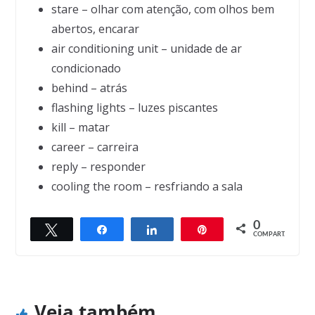
stare – olhar com atenção, com olhos bem
abertos, encarar
air conditioning unit – unidade de ar
condicionado
behind – atrás
flashing lights – luzes piscantes
kill – matar
career – carreira
reply – responder
cooling the room – resfriando a sala
0
Twittar
Compartilhar
Compartilhar
Pin
← Previous
Next →
COMPART.
Behavior Modification
Impressions
Veja também