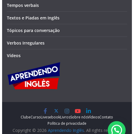
Tempos verbais
Textos e Piadas em Inglês
Tópicos para conversação
Verbos Irregulares
Vídeos
Clube
Curso
Lives
ebook
Livros
Sobre nós
Vídeos
Contato
Política de privacidade
Copyright © 2026
Aprendendo Inglês
. All rights reserved.