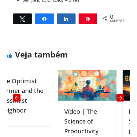
tell (tell, told, told) – dizer
0
Twittar
Compartilhar
Compartilhar
Pin
← Previous
Next →
COMPART.
Memory Problems
Politicians
Veja também
 Optimist
mer and the
simist
ghbor
Vídeo | The
Easy E
Science of
Song |
Productivity
(Adam 