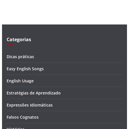
v
í
d
e
o
Categorias
Dicas práticas
Easy English Songs
English Usage
Estratégias de Aprendizado
Expressões Idiomáticas
Falsos Cognatos