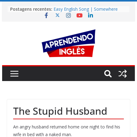
Pular
Postagens recentes:
Easy English Song | Somewhere
para
Over the Rainbow (Israel
o
Kamakawiwo’ole)
Easy English Song | Unchained
conteúdo
Melody (Alex North)
Vídeo | How I m using NotebookLM
to power up my language learning
Vídeo | Do imaginary friends make
you smarter?
Story | Brasília: The City That Rose
from the Wilderness
The Stupid Husband
An angry husband returned home one night to find his
wife in bed with a naked man.