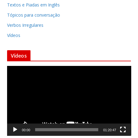
Textos e Piadas em Inglês
Tópicos para conversação
Verbos Irregulares
Vídeos
Vídeos
T
o
c
a
d
o
r
d
00:00
01:20:47
e