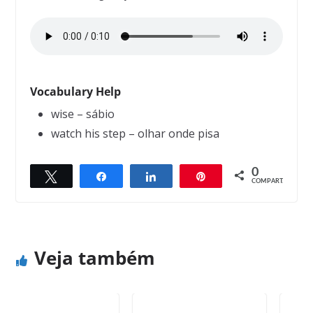
Vocabulary Help
wise – sábio
watch his step – olhar onde pisa
0
Twittar
Compartilhar
Compartilhar
Pin
← Previous
Next →
COMPART.
Watermelons
What we are
Veja também