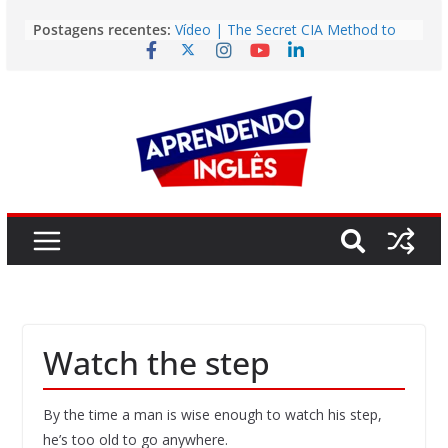
Pular
Postagens recentes:
Vídeo | The Secret CIA Method to
para
Learn Any Language in 11 Days
o
Vídeo | How I m using NotebookLM
to power up my language learning
conteúdo
Vídeo | Do imaginary friends make
you smarter?
Story | Brasília: The City That Rose
from the Wilderness
Easy English Song | Somewhere
Over the Rainbow (Israel
Kamakawiwo’ole)
Watch the step
By the time a man is wise enough to watch his step,
he’s too old to go anywhere.