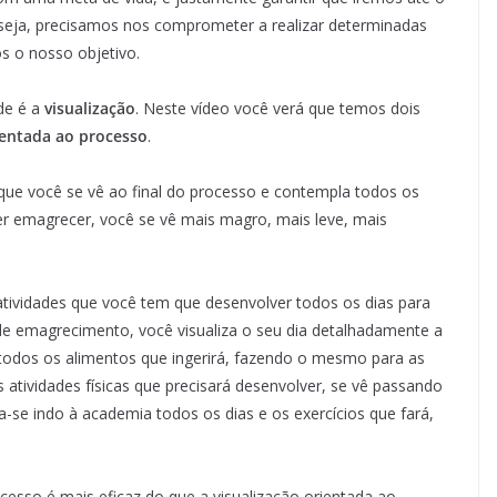
ou seja, precisamos nos comprometer a realizar determinadas
s o nosso objetivo.
de é a
visualização
. Neste vídeo você verá que temos dois
ientada ao processo
.
 que você se vê ao final do processo e contempla todos os
er emagrecer, você se vê mais magro, mais leve, mais
 atividades que você tem que desenvolver todos os dias para
de emagrecimento, você visualiza o seu dia detalhadamente a
 todos os alimentos que ingerirá, fazendo o mesmo para as
 atividades físicas que precisará desenvolver, se vê passando
a-se indo à academia todos os dias e os exercícios que fará,
cesso é mais eficaz do que a visualização orientada ao