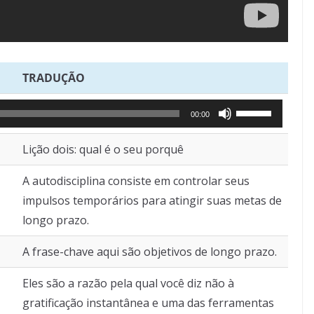
TRADUÇÃO
Use
00:00
as
Lição dois: qual é o seu porquê
setas
para
A autodisciplina consiste em controlar seus
cima
impulsos temporários para atingir suas metas de
ou
longo prazo.
para
baixo
A frase-chave aqui são objetivos de longo prazo.
para
Eles são a razão pela qual você diz não à
aumentar
gratificação instantânea e uma das ferramentas
ou