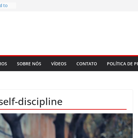
d to
ys
bookLM
ning
 make
t Rose
re
ROS
SOBRE NÓS
VÍDEOS
CONTATO
POLÍTICA DE P
elf-discipline