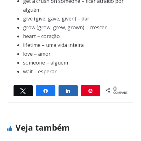
get a crush on someone – ficar atraído por
alguém
give (give, gave, given) – dar
grow (grow, grew, grown) – crescer
heart – coração
lifetime – uma vida inteira
love – amor
someone – alguém
wait – esperar
0
Twittar
Compartilhar
Compartilhar
Pin
← Previous
Next →
COMPART.
Don’t go for looks
The best kind of friend
Veja também