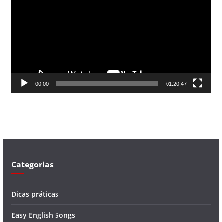
c
a
d
o
r
d
00:00
01:20:47
e
v
í
d
e
o
Categorias
Dicas práticas
Easy English Songs