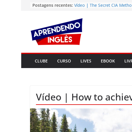
Pular
Postagens recentes:
Vídeo | The Secret CIA Metho
Learn Any Language in 11 Da
para
Vídeo | How I m using Note
o
to power up my language lear
conteúdo
Vídeo | Do imaginary friends
you smarter?
Story | Brasília: The City Tha
from the Wilderness
Easy English Song | Somewhe
Over the Rainbow (Israel
CLUBE
CURSO
LIVES
EBOOK
LIV
Kamakawiwo’ole)
Vídeo | How to achie