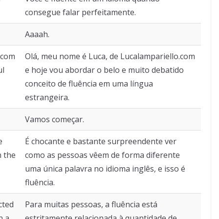
consegue falar perfeitamente.
Aaaah.
.com
Olá, meu nome é Luca, de Lucalampariello.com
ul
e hoje vou abordar o belo e muito debatido
conceito de fluência em uma língua
estrangeira.
Vamos começar.
e
É chocante e bastante surpreendente ver
n the
como as pessoas vêem de forma diferente
uma única palavra no idioma inglês, e isso é
fluência.
cted
Para muitas pessoas, a fluência está
n a
estritamente relacionada à quantidade de