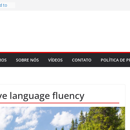
d to
ys
bookLM
ning
 make
t Rose
re
ROS
SOBRE NÓS
VÍDEOS
CONTATO
POLÍTICA DE P
ve language fluency