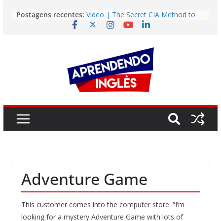
Pular
Postagens recentes:
Vídeo | The Secret CIA Method to
para
Learn Any Language in 11 Days
o
Vídeo | How I m using NotebookLM
to power up my language learning
conteúdo
Vídeo | Do imaginary friends make
you smarter?
Story | Brasília: The City That Rose
from the Wilderness
Easy English Song | Somewhere
Over the Rainbow (Israel
Kamakawiwo’ole)
Adventure Game
This customer comes into the computer store. “I’m
looking for a mystery Adventure Game with lots of