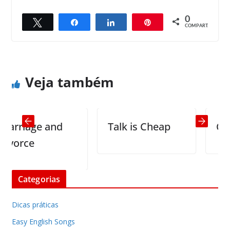
0
Twittar
Compartilhar
Compartilhar
Pin
← Previous
Next →
COMPART.
Adventure
Adam and Eve
Veja também
rriage and
Talk is Cheap
Count
vorce
Categorias
Dicas práticas
Easy English Songs