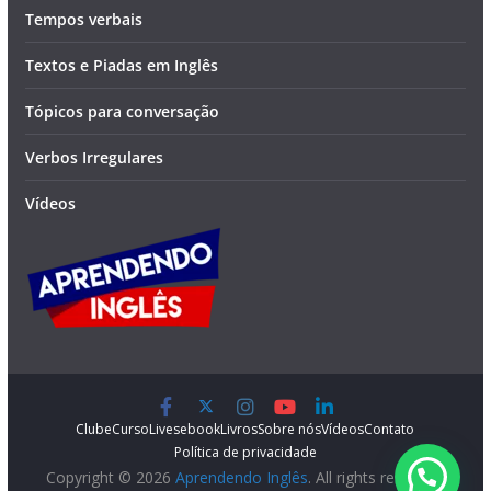
Tempos verbais
Textos e Piadas em Inglês
Tópicos para conversação
Verbos Irregulares
Vídeos
Clube
Curso
Lives
ebook
Livros
Sobre nós
Vídeos
Contato
Política de privacidade
Copyright © 2026
Aprendendo Inglês
. All rights reserved.