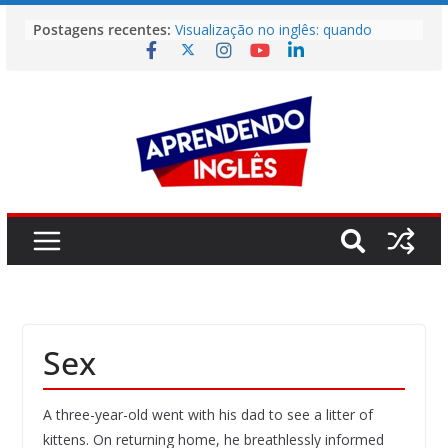
Pular
Postagens recentes:
Visualização no inglês: quando
para
imaginar vale quase tanto quanto
o
praticar
Não Entendeu? Então Leia Mais
conteúdo
Rápido
Como Aprender Inglês Como Uma
Criança
O erro invisível que está travando
sua fluência (e não é a gramática)
O maior bloqueio emocional que
impede sua fluência
Sex
A three-year-old went with his dad to see a litter of
kittens. On returning home, he breathlessly informed