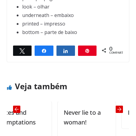
look – olhar
underneath – embaixo
printed – impresso
bottom – parte de baixo
0
Twittar
Compartilhar
Compartilhar
Pin
← Previous
Next →
COMPART.
What they think of us
Seven Wonders of the World
Veja também
es and
Never lie to a
Poison
ptations
woman!