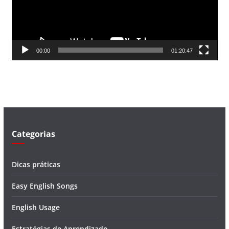
d
o
r
d
00:00
01:20:47
e
v
í
d
e
o
Categorias
Dicas práticas
Easy English Songs
English Usage
Estratégias de Aprendizado