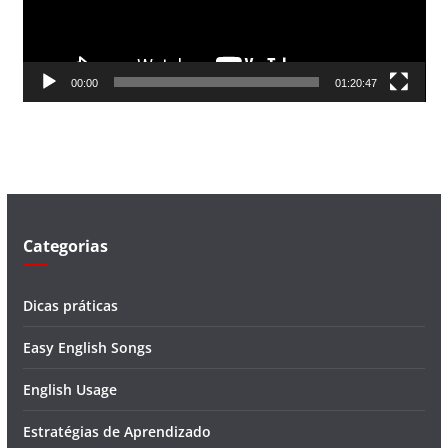
o
r
d
00:00
01:20:47
e
v
í
d
e
o
Categorias
Dicas práticas
Easy English Songs
English Usage
Estratégias de Aprendizado