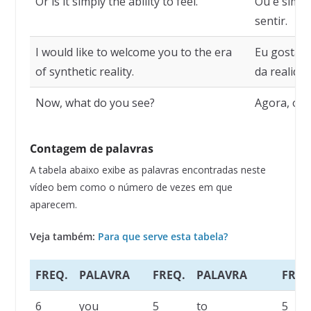
Or is it simply the ability to feel.
Ou é simpl
sentir.
I would like to welcome you to the era
Eu gostari
of synthetic reality.
da realidad
Now, what do you see?
Agora, o q
Contagem de palavras
A tabela abaixo exibe as palavras encontradas neste
vídeo bem como o número de vezes em que
aparecem.
Veja também:
Para que serve esta tabela?
FREQ.
PALAVRA
FREQ.
PALAVRA
FREQ
6
you
5
to
5