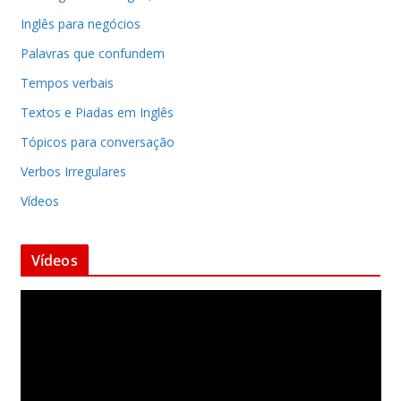
Inglês para negócios
Palavras que confundem
Tempos verbais
Textos e Piadas em Inglês
Tópicos para conversação
Verbos Irregulares
Vídeos
Vídeos
T
o
c
a
d