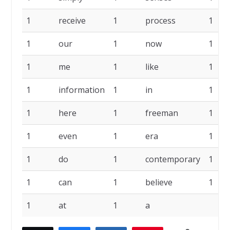
1
receive
1
process
1
1
our
1
now
1
1
me
1
like
1
1
information
1
in
1
1
here
1
freeman
1
1
even
1
era
1
1
do
1
contemporary
1
1
can
1
believe
1
1
at
1
a