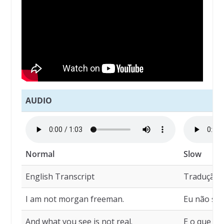
AUDIO
Normal
Slow
English Transcript
Tradução
I am not morgan freeman.
Eu não so
And what you see is not real.
E o que voc