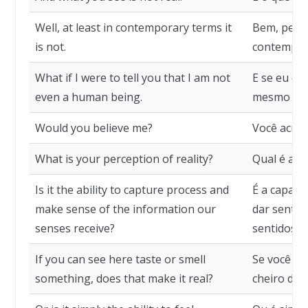
Well, at least in contemporary terms it
Bem, pelo
is not.
contempor
What if I were to tell you that I am not
E se eu di
even a human being.
mesmo um
Would you believe me?
Você acred
What is your perception of reality?
Qual é a s
Is it the ability to capture process and
É a capaci
make sense of the information our
dar sentid
senses receive?
sentidos 
If you can see here taste or smell
Se você po
something, does that make it real?
cheiro de a