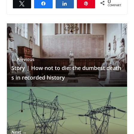
0
Twittar
Compartilhar
Compartilhar
Pin
COMPART.
← Previous
Story | How not to die: the dumbest death
s in recorded history
Next →