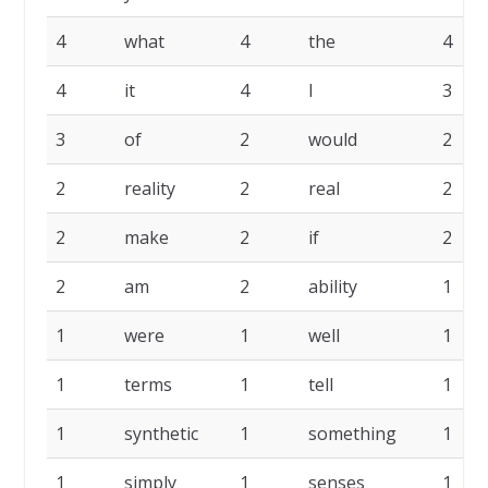
4
what
4
the
4
4
it
4
I
3
3
of
2
would
2
2
reality
2
real
2
2
make
2
if
2
2
am
2
ability
1
1
were
1
well
1
1
terms
1
tell
1
1
synthetic
1
something
1
1
simply
1
senses
1