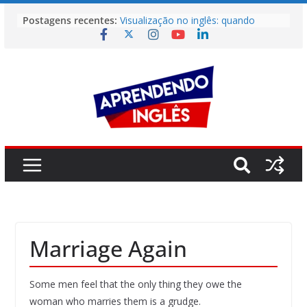
Pular
Postagens recentes:
Visualização no inglês: quando
para
imaginar vale quase tanto quanto
o
praticar
Não Entendeu? Então Leia Mais
conteúdo
Rápido
Como Aprender Inglês Como Uma
Criança
O erro invisível que está travando
sua fluência (e não é a gramática)
O maior bloqueio emocional que
impede sua fluência
Marriage Again
Some men feel that the only thing they owe the
woman who marries them is a grudge.