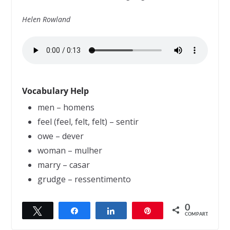
Helen Rowland
Vocabulary Help
men – homens
feel (feel, felt, felt) – sentir
owe – dever
woman – mulher
marry – casar
grudge – ressentimento
0
Twittar
Compartilhar
Compartilhar
Pin
← Previous
COMPART.
Marriage Problems