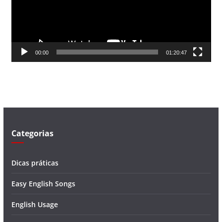
d
o
r
d
00:00
01:20:47
e
v
í
d
e
o
Categorias
Dicas práticas
Easy English Songs
English Usage