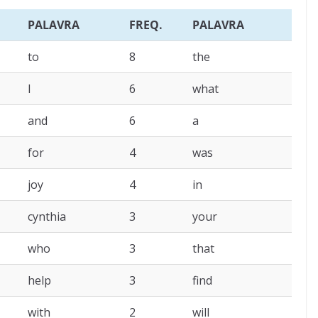
PALAVRA
FREQ.
PALAVRA
to
8
the
I
6
what
and
6
a
for
4
was
joy
4
in
cynthia
3
your
who
3
that
help
3
find
with
2
will