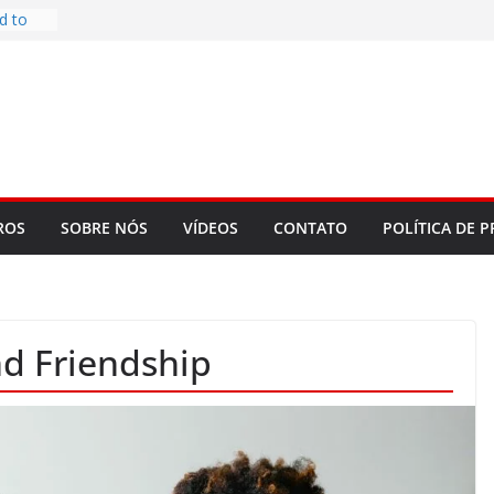
d to
ys
bookLM
ning
 make
t Rose
re
ROS
SOBRE NÓS
VÍDEOS
CONTATO
POLÍTICA DE P
nd Friendship