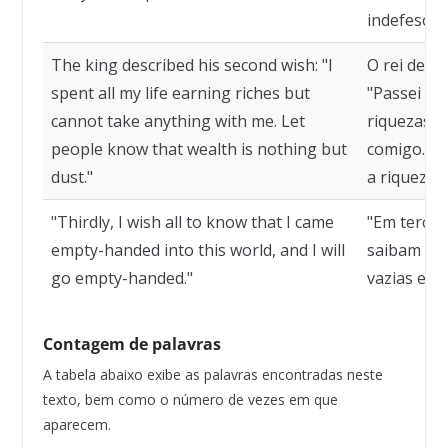
indefesos 
The king described his second wish: "I
O rei desc
spent all my life earning riches but
"Passei to
cannot take anything with me. Let
riquezas, 
people know that wealth is nothing but
comigo. D
dust."
a riqueza 
"Thirdly, I wish all to know that I came
"Em tercei
empty-handed into this world, and I will
saibam qu
go empty-handed."
vazias e sa
Contagem de palavras
A tabela abaixo exibe as palavras encontradas neste
texto, bem como o número de vezes em que
aparecem.