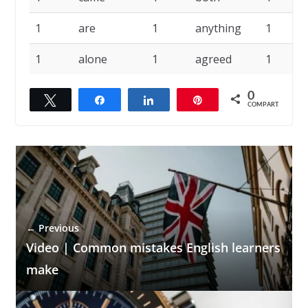
1
are
1
anything
1
1
alone
1
agreed
1
0
Twittar
Compartilhar
Compartilhar
Pin
COMPART.
← Previous
Video | Common mistakes English learners
make