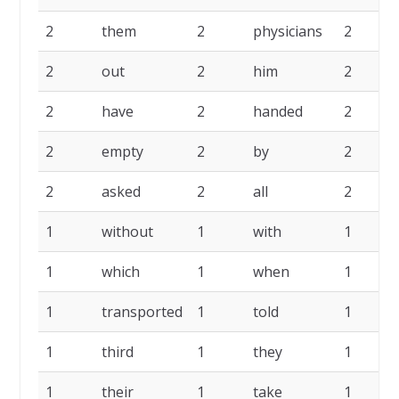
2
them
2
physicians
2
2
out
2
him
2
2
have
2
handed
2
2
empty
2
by
2
2
asked
2
all
2
1
without
1
with
1
1
which
1
when
1
1
transported
1
told
1
1
third
1
they
1
1
their
1
take
1