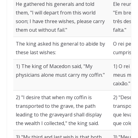
He gathered his generals and told
Ele reuniu 
them, "I will depart from this world
"Em breve 
soon; I have three wishes, please carry
três desejo
them out without fail."
falta."
The king asked his general to abide by
O rei pedi
these last wishes:
cumprisse 
1) The king of Macedon said, "My
1) O rei d
physicians alone must carry my coffin."
meus médi
caixão."
2) "I desire that when my coffin is
2) "Desejo
transported to the grave, the path
transporta
leading to the graveyard shall display
que leva a
the wealth I collected," the king said.
que coletei"
3) "My third and last wish is that both
3) "Meu te