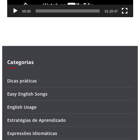
d
00:00
01:20:47
e
v
í
d
e
o
Categorias
Dicas práticas
Easy English Songs
English Usage
Estratégias de Aprendizado
Expressões Idiomáticas