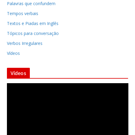
Palavras que confundem
Tempos verbais
Textos e Piadas em Inglês
Tópicos para conversação
Verbos Irregulares
Vídeos
Vídeos
T
o
c
a
d
o
r