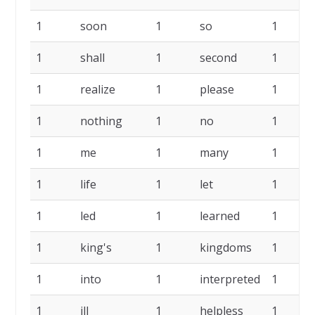
1
soon
1
so
1
1
shall
1
second
1
1
realize
1
please
1
1
nothing
1
no
1
1
me
1
many
1
1
life
1
let
1
1
led
1
learned
1
1
king's
1
kingdoms
1
1
into
1
interpreted
1
1
ill
1
helpless
1