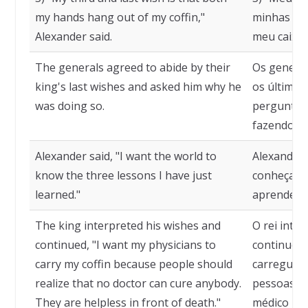
my hands hang out of my coffin,"
minhas du
Alexander said.
meu caixão
The generals agreed to abide by their
Os genera
king's last wishes and asked him why he
os últimos 
was doing so.
perguntara
fazendo is
Alexander said, "I want the world to
Alexandre 
know the three lessons I have just
conheça as
learned."
aprender."
The king interpreted his wishes and
O rei inte
continued, "I want my physicians to
continuou
carry my coffin because people should
carreguem
realize that no doctor can cure anybody.
pessoas d
They are helpless in front of death."
médico pod