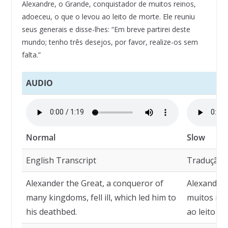
Alexandre, o Grande, conquistador de muitos reinos,
adoeceu, o que o levou ao leito de morte. Ele reuniu
seus generais e disse-lhes: “Em breve partirei deste
mundo; tenho três desejos, por favor, realize-os sem
falta.”
AUDIO
Normal
Slow
English Transcript
Tradução
Alexander the Great, a conqueror of
Alexandre,
many kingdoms, fell ill, which led him to
muitos rei
his deathbed.
ao leito de