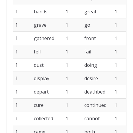
1
hands
1
great
1
1
grave
1
go
1
1
gathered
1
front
1
1
fell
1
fail
1
1
dust
1
doing
1
1
display
1
desire
1
1
depart
1
deathbed
1
1
cure
1
continued
1
1
collected
1
cannot
1
1
came
1
both
1