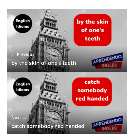
← Previous
by the skin of one’s teeth
Next →
catch somebody red handed