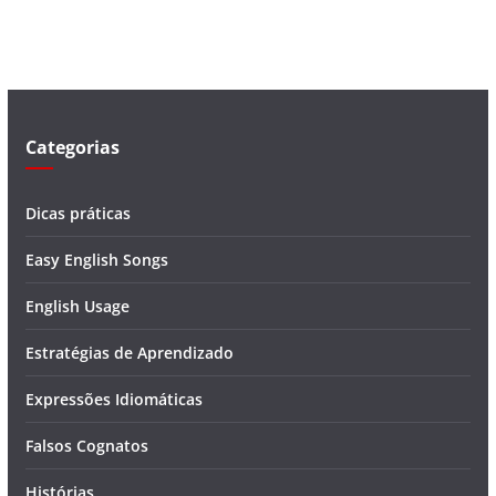
í
d
e
o
Categorias
Dicas práticas
Easy English Songs
English Usage
Estratégias de Aprendizado
Expressões Idiomáticas
Falsos Cognatos
Histórias