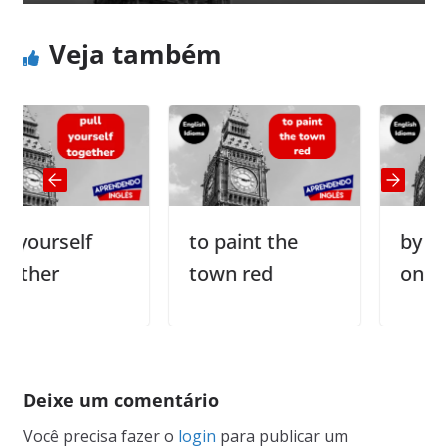
Veja também
urself
to paint the
by the sk
er
town red
one’s tee
Deixe um comentário
Você precisa fazer o
login
para publicar um