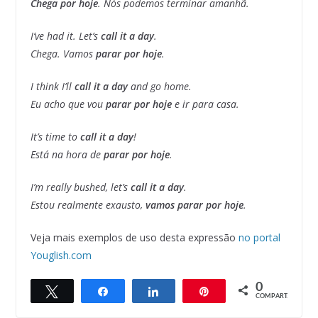
Chega por hoje
. Nós podemos terminar amanhã.
I’ve had it. Let’s
call it a day
.
Chega. Vamos
parar por hoje
.
I think I’ll
call it a day
and go home.
Eu acho que vou
parar por hoje
e ir para casa.
It’s time to
call it a day
!
Está na hora de
parar por hoje
.
I’m really bushed, let’s
call it a day
.
Estou realmente exausto,
vamos parar por hoje
.
Veja mais exemplos de uso desta expressão
no portal
Youglish.com
0
Twittar
Compartilhar
Compartilhar
Pin
COMPART.