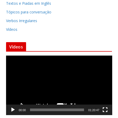
Textos e Piadas em Inglês
Tópicos para conversação
Verbos Irregulares
Vídeos
Vídeos
T
o
c
a
d
o
r
d
00:00
01:20:47
e
v