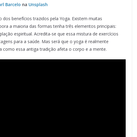
rl Barcelo
na
Unsplash
o dos benefícios trazidos pela Yoga. Existem muitas
ra a maioria das formas tenha três elementos principais:
plação espiritual. Acredita-se que essa mistura de exercícios
ntagens para a saúde. Mas será que o yoga é realmente
a como essa antiga tradição afeta o corpo e a mente.