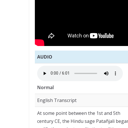
AUDIO
Normal
English Transcript
At some point between the 1st and 5th
century CE, the Hindu sage Patañjali bega