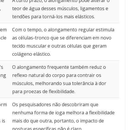
he
A curto prazo, o alongamento pode alterar o
,
teor de água desses músculos, ligamentos e
tendões para torná-los mais elásticos.
stem
Com o tempo, o alongamento regular estimula
cle
as células-tronco que se diferenciam em novo
tecido muscular e outras células que geram
colágeno elástico.
's
O alongamento frequente também reduz o
ing
reflexo natural do corpo para contrair os
músculos, melhorando sua tolerância à dor
para proezas de flexibilidade.
form
Os pesquisadores não descobriram que
nenhuma forma de ioga melhora a flexibilidade
 is
mais do que outra, portanto, o impacto de
posturas específicas não é claro.