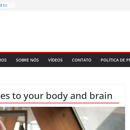
d to
ys
bookLM
ning
 make
t Rose
re
ROS
SOBRE NÓS
VÍDEOS
CONTATO
POLÍTICA DE P
es to your body and brain