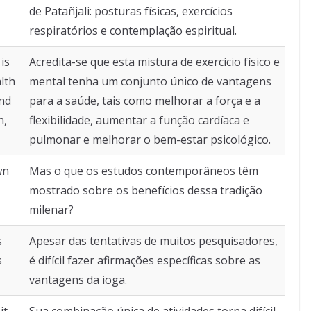
de Patañjali: posturas físicas, exercícios
respiratórios e contemplação espiritual.
is
Acredita-se que esta mistura de exercício físico e
lth
mental tenha um conjunto único de vantagens
and
para a saúde, tais como melhorar a força e a
n,
flexibilidade, aumentar a função cardíaca e
pulmonar e melhorar o bem-estar psicológico.
wn
Mas o que os estudos contemporâneos têm
mostrado sobre os benefícios dessa tradição
milenar?
s
Apesar das tentativas de muitos pesquisadores,
s
é difícil fazer afirmações específicas sobre as
vantagens da ioga.
it
Sua combinação única de atividades torna difícil