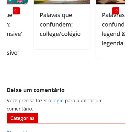
Palavas que
Palavras que
confundem:
confundem:
e’
college/colégio
legend &
legenda
’
Deixe um comentário
Você precisa fazer o
login
para publicar um
comentário.
Categorias