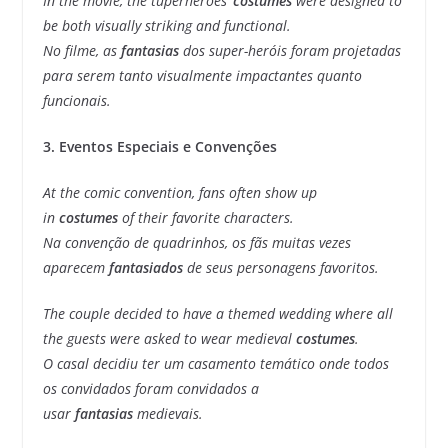
In the movie, the tuperheroes’
costumes
were designed to
be both visually striking and functional.
No filme, as
fantasias
dos super-heróis foram projetadas
para serem tanto visualmente impactantes quanto
funcionais.
3. Eventos Especiais e Convenções
At the comic convention, fans often show up
in
costumes
of their favorite characters.
Na convenção de quadrinhos, os fãs muitas vezes
aparecem
fantasiados
de seus personagens favoritos.
The couple decided to have a themed wedding where all
the guests were asked to wear medieval
costumes
.
O casal decidiu ter um casamento temático onde todos
os convidados foram convidados a
usar
fantasias
medievais.