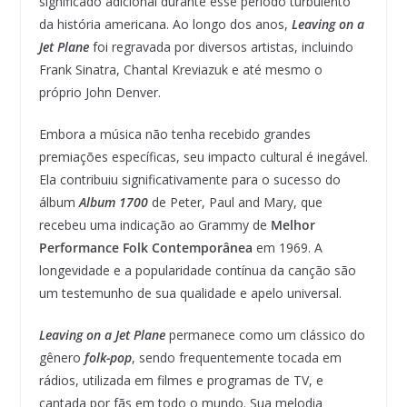
significado adicional durante esse período turbulento
da história americana. Ao longo dos anos,
Leaving on a
Jet Plane
foi regravada por diversos artistas, incluindo
Frank Sinatra, Chantal Kreviazuk e até mesmo o
próprio John Denver.
Embora a música não tenha recebido grandes
premiações específicas, seu impacto cultural é inegável.
Ela contribuiu significativamente para o sucesso do
álbum
Album 1700
de Peter, Paul and Mary, que
recebeu uma indicação ao Grammy de
Melhor
Performance Folk Contemporânea
em 1969. A
longevidade e a popularidade contínua da canção são
um testemunho de sua qualidade e apelo universal.
Leaving on a Jet Plane
permanece como um clássico do
gênero
folk-pop
, sendo frequentemente tocada em
rádios, utilizada em filmes e programas de TV, e
cantada por fãs em todo o mundo. Sua melodia