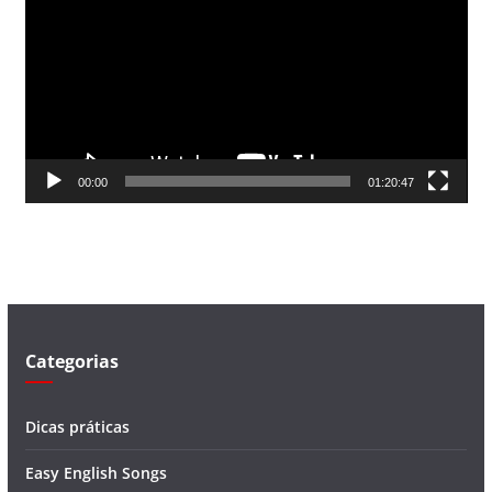
c
a
d
o
r
d
00:00
01:20:47
e
v
í
d
e
o
Categorias
Dicas práticas
Easy English Songs