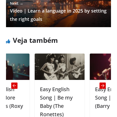
Next →
Vídeo | Learn a language in 2025 by setting
the right goals
Veja também
Easy English
Easy English
Song | Be my
Song | Mandy
Roxy
Baby (The
(Barry Manilow
Ronettes)