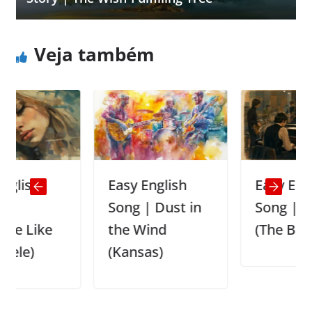
Veja também
Easy English
Easy English
Song | Dust in
Song | Hey Jud
ke
the Wind
(The Beatles)
(Kansas)