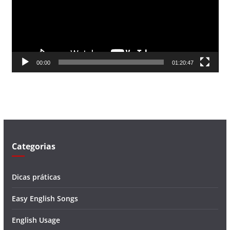
a
d
o
r
d
00:00
01:20:47
e
v
í
d
e
o
Categorias
Dicas práticas
Easy English Songs
English Usage