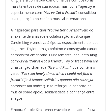
King já era conhecida como uma das compositoras
mais talentosas de sua época, mas, com Tapestry e
especialmente com
“You’ve Got a Friend”
, consolidou
sua reputação no cenário musical internacional.
A inspiração para criar
“You’ve Got a Friend”
veio do
ambiente de amizade e colaboração artística que
Carole King vivenciava à época, especialmente ao lado
de James Taylor, amigo próximo e consagrado cantor-
compositor americano. Curiosamente, enquanto King
compunha
“You’ve Got a Friend”
, Taylor trabalhava em
uma canção chamada
“Fire and Rain”
, que contém o
verso
“I’ve seen lonely times when I could not find a
friend”
(“
Já vi tempos solitários quando não consegui
encontrar um amigo
”). Isso reforçou o conceito da
música sobre apoio, solidariedade e confiança entre
amigos.
Embora Carole King tenha gravado e lançado a faixa