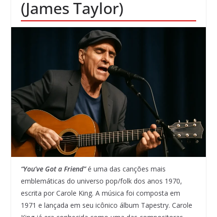
(James Taylor)
“You’ve Got a Friend”
é uma das canções mais
emblemáticas do universo pop/folk dos anos 1970,
escrita por Carole King. A música foi composta em
1971 e lançada em seu icônico álbum Tapestry. Carole