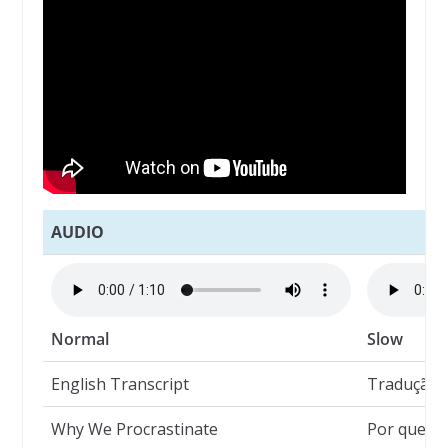
AUDIO
Normal
Slow
English Transcript
Tradução
Why We Procrastinate
Por que P