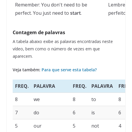
Remember: You don't need to be
Lembre-se:
perfect. You just need to
start
.
perfeito. 
Contagem de palavras
A tabela abaixo exibe as palavras encontradas neste
vídeo, bem como o número de vezes em que
aparecem.
Veja também:
Para que serve esta tabela?
FREQ.
PALAVRA
FREQ.
PALAVRA
FREQ
8
we
8
to
8
7
do
6
is
6
5
our
5
not
4