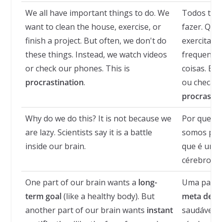
We all have important things to do. We
Todos tem
want to clean the house, exercise, or
fazer. Que
finish a project. But often, we don't do
exercitar 
these things. Instead, we watch videos
frequente
or check our phones. This is
coisas. Em 
procrastination
.
ou checamo
procrasti
Why do we do this? It is not because we
Por que fa
are lazy. Scientists say it is a battle
somos preg
inside our brain.
que é uma 
cérebro.
One part of our brain wants a
long-
Uma parte
term goal
(like a healthy body). But
meta de l
another part of our brain wants
instant
saudável).