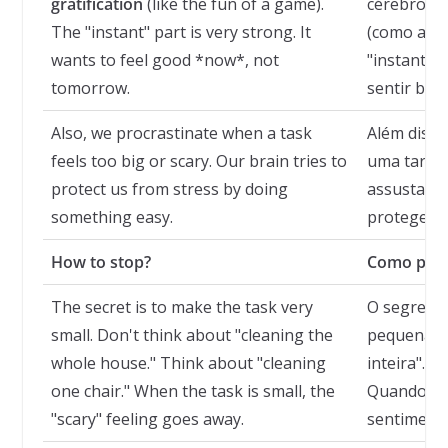
gratification
(like the fun of a game).
cérebro q
The "instant" part is very strong. It
(como a di
wants to feel good *now*, not
"instante" 
tomorrow.
sentir be
Also, we procrastinate when a task
Além disso
feels too big or scary. Our brain tries to
uma taref
protect us from stress by doing
assustador
something easy.
proteger d
How to stop?
Como para
The secret is to make the task very
O segredo 
small. Don't think about "cleaning the
pequena. N
whole house." Think about "cleaning
inteira". 
one chair." When the task is small, the
Quando a t
"scary" feeling goes away.
sentimento