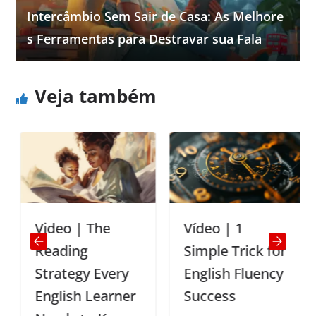
Intercâmbio Sem Sair de Casa: As Melhore
s Ferramentas para Destravar sua Fala
Veja também
Video | The
Vídeo | 1
Reading
Simple Trick for
Strategy Every
English Fluency
English Learner
Success