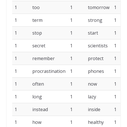
1
too
1
tomorrow
1
1
term
1
strong
1
1
stop
1
start
1
1
secret
1
scientists
1
1
remember
1
protect
1
1
procrastination
1
phones
1
1
often
1
now
1
1
long
1
lazy
1
1
instead
1
inside
1
1
how
1
healthy
1