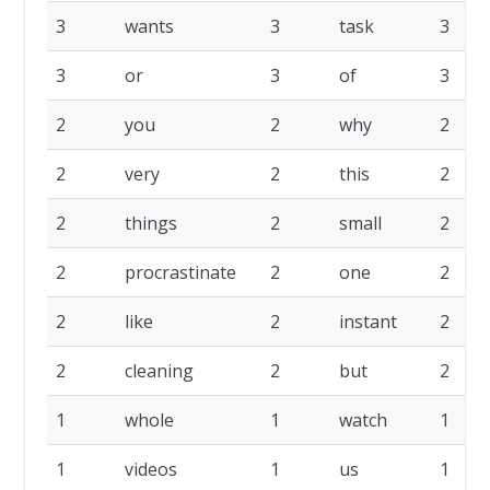
3
wants
3
task
3
3
or
3
of
3
2
you
2
why
2
2
very
2
this
2
2
things
2
small
2
2
procrastinate
2
one
2
2
like
2
instant
2
2
cleaning
2
but
2
1
whole
1
watch
1
1
videos
1
us
1