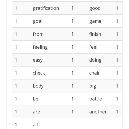
1
gratification
1
good
1
1
goal
1
game
1
1
from
1
finish
1
1
feeling
1
feel
1
1
easy
1
doing
1
1
check
1
chair
1
1
body
1
big
1
1
be
1
battle
1
1
are
1
another
1
1
all