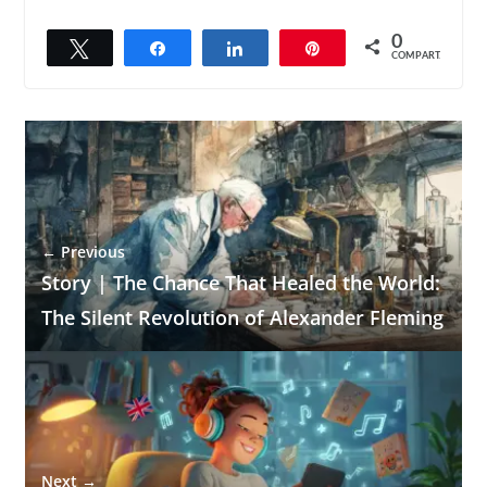
0
Twittar
Compartilhar
Compartilhar
Pin
COMPART.
← Previous
Story | The Chance That Healed the World:
The Silent Revolution of Alexander Fleming
Next →