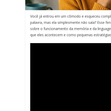
Você já entrou em um cômodo e esqueceu complet
palavra, mas ela simplesmente não saía? Esse fe
sobre o funcionamento da memória e da linguagem
que eles acontecem e como pequenas estratégias 