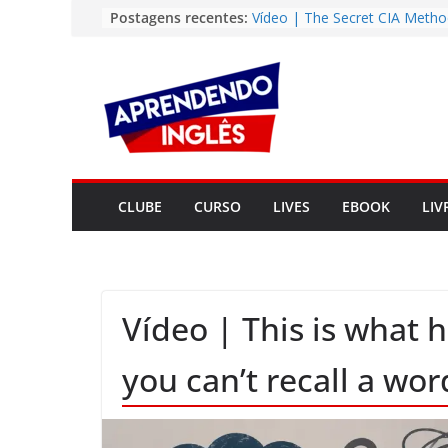
Pular
Postagens recentes:
Vídeo | The Secret CIA Metho
Learn Any Language in 11 Da
para
Vídeo | How I m using Note
o
to power up my language lear
conteúdo
Vídeo | Do imaginary friends
you smarter?
Story | Brasília: The City Tha
from the Wilderness
Easy English Song | Somewhe
Over the Rainbow (Israel
CLUBE
CURSO
LIVES
EBOOK
LIV
Kamakawiwo’ole)
Vídeo | This is what 
you can’t recall a wor