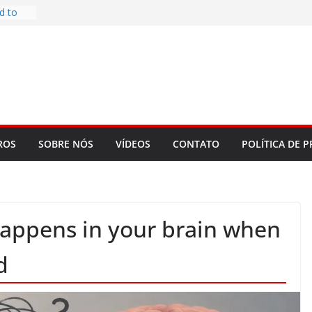
d to
ys
bookLM
ning
 make
t Rose
re
ROS
SOBRE NÓS
VÍDEOS
CONTATO
POLÍTICA DE P
happens in your brain when
d