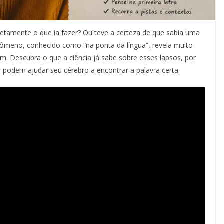
amente o que ia fazer? Ou teve a certeza de que sabia uma
nômeno, conhecido como “na ponta da língua”, revela muito
. Descubra o que a ciência já sabe sobre esses lapsos, por
podem ajudar seu cérebro a encontrar a palavra certa.