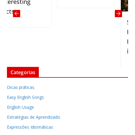
resting
ts
Story 
Isabel
End of
in Braz
Categorias
Dicas práticas
Easy English Songs
English Usage
Estratégias de Aprendizado
Expressões Idiomáticas