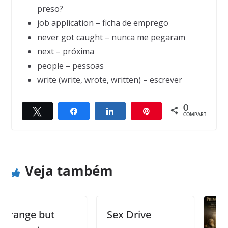
preso?
job application – ficha de emprego
never got caught – nunca me pegaram
next – próxima
people – pessoas
write (write, wrote, written) – escrever
0
Twittar
Compartilhar
Compartilhar
Pin
← Previous
Next →
COMPART.
Water Pistols
Cheese
Veja também
ange but
Sex Drive