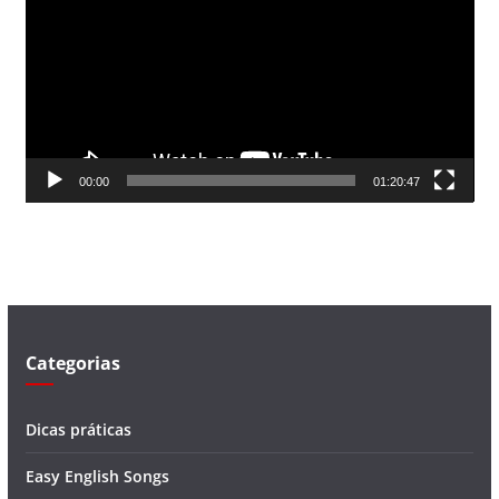
c
a
d
o
r
d
00:00
01:20:47
e
v
í
d
e
o
Categorias
Dicas práticas
Easy English Songs