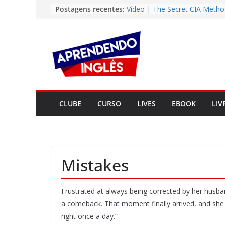
Pular
Postagens recentes:
Vídeo | The Secret CIA Metho
Learn Any Language in 11 Da
para
Vídeo | How I m using Note
o
to power up my language lear
conteúdo
Vídeo | Do imaginary friends
you smarter?
Story | Brasília: The City Tha
from the Wilderness
Easy English Song | Somewhe
Over the Rainbow (Israel
CLUBE
CURSO
LIVES
EBOOK
LIV
Kamakawiwo’ole)
Mistakes
Frustrated at always being corrected by her husb
a comeback. That moment finally arrived, and she 
right once a day.”