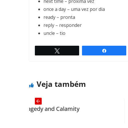
next time – próxima vez
once a day – uma vez por dia
ready – pronta
reply – responder
uncle – tio
Twittar
Compartil
Why we are fat
← Previous
Veja também
edy and Calamity
What mak