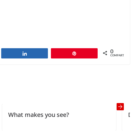
0
har
Compartilhar
Pin
COMPART.
The Greatest Wrong
Next →
es you see?
Doctor Termino