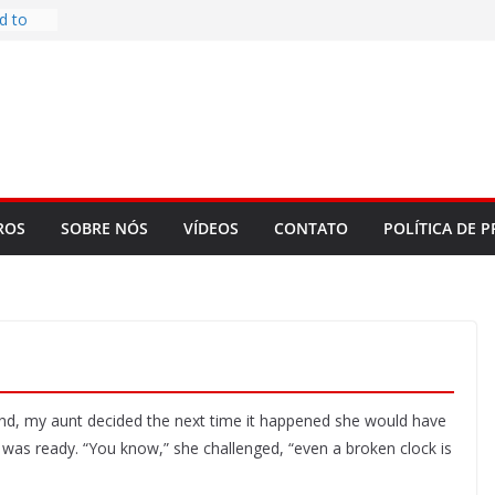
d to
ys
bookLM
ning
 make
t Rose
re
ROS
SOBRE NÓS
VÍDEOS
CONTATO
POLÍTICA DE P
and, my aunt decided the next time it happened she would have
was ready. “You know,” she challenged, “even a broken clock is