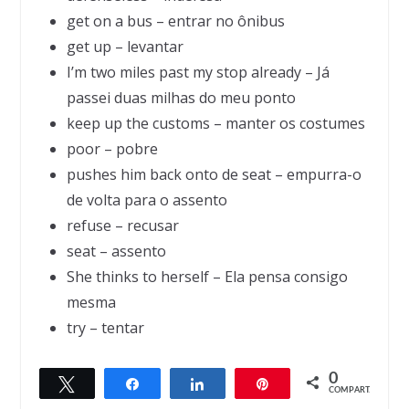
get on a bus – entrar no ônibus
get up – levantar
I’m two miles past my stop already – Já
passei duas milhas do meu ponto
keep up the customs – manter os costumes
poor – pobre
pushes him back onto de seat – empurra-o
de volta para o assento
refuse – recusar
seat – assento
She thinks to herself – Ela pensa consigo
mesma
try – tentar
0
Twittar
Compartilhar
Compartilhar
Pin
← Previous
Next →
COMPART.