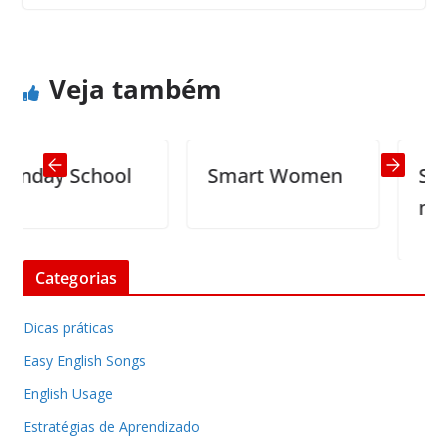
Only in America…
Eagerly Pay Your Taxes
Veja também
day School
Smart Women
Sex an
marria
Categorias
Dicas práticas
Easy English Songs
English Usage
Estratégias de Aprendizado