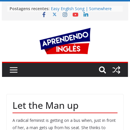
Pular
Postagens recentes:
Easy English Song | Somewhere
para
Over the Rainbow (Israel
o
Kamakawiwo’ole)
Easy English Song | Unchained
conteúdo
Melody (Alex North)
Vídeo | How I m using NotebookLM
to power up my language learning
Vídeo | Do imaginary friends make
you smarter?
Story | Brasília: The City That Rose
from the Wilderness
Let the Man up
A radical feminist is getting on a bus when, just in front
of her, a man gets up from his seat. She thinks to