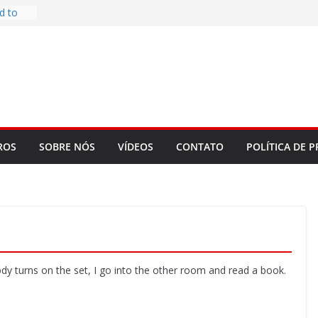
d to
ys
bookLM
ning
 make
t Rose
re
ROS
SOBRE NÓS
VÍDEOS
CONTATO
POLÍTICA DE P
ody turns on the set, I go into the other room and read a book.