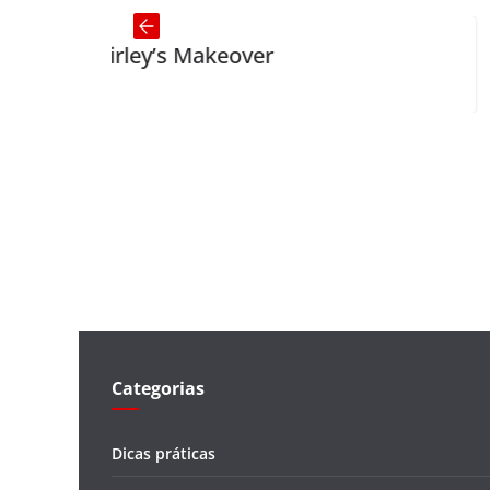
rley’s Makeover
Alimony
Categorias
Dicas práticas