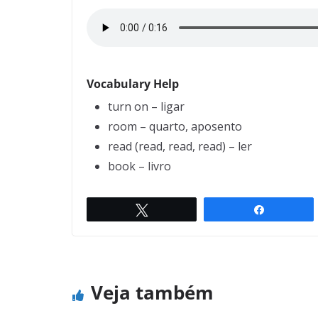
Vocabulary Help
turn on – ligar
room – quarto, aposento
read (read, read, read) – ler
book – livro
Twittar
Compartil
Weight problem
← Previous
Veja também