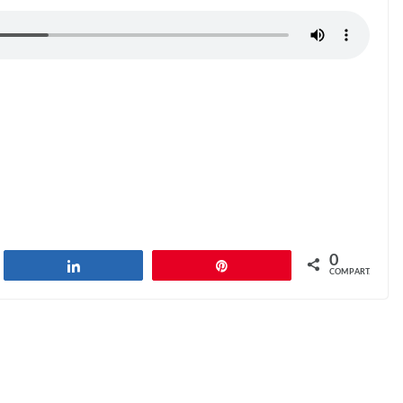
0
har
Compartilhar
Pin
COMPART.
Telephone Joke
Next →