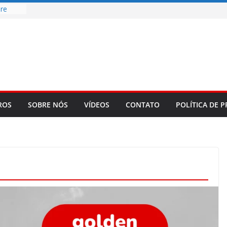
re
d
bookLM
ning
 make
t Rose
ROS
SOBRE NÓS
VÍDEOS
CONTATO
POLÍTICA DE P