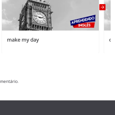
off one’s rocker
mentário.