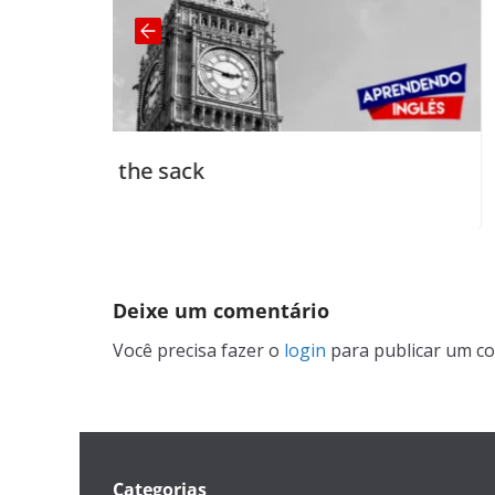
k
make my day
Deixe um comentário
Você precisa fazer o
login
para publicar um co
Categorias