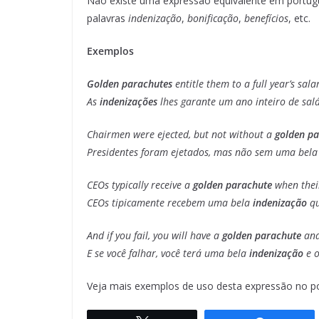
Não existe uma expressão equivalente em portug
palavras
indenização
,
bonificação
,
benefícios
, etc.
Exemplos
Golden parachutes
entitle them to a full year’s sal
As
indenizações
lhes garante um ano inteiro de sal
Chairmen were ejected, but not without a
golden p
Presidentes foram ejetados, mas não sem uma bel
CEOs typically receive a
golden parachute
when their
CEOs tipicamente recebem uma bela
indenização
qu
And if you fail, you will have a
golden parachute
and
E se você falhar, você terá uma bela
indenização
e o
Veja mais exemplos de uso desta expressão no p