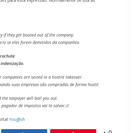
uês para esta expressão. Normalmente se usa as
ary if they get booted out of the company.
ário se eles forem demitidos da companhia.
arachute
.
a
indenização
.
 companies are seized in a hostile takeover.
ando suas empresas são compradas de forma hostil.
 the taxpayer will bail you out.
 pagador de impostos vai te salvar.//
ortal
Youglish
0