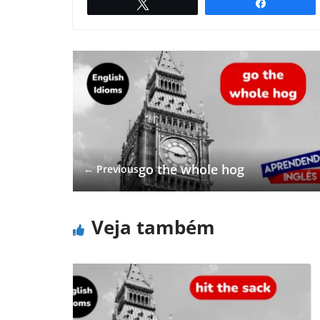
Twittar
Compartil
go the whole hog
← Previous
Veja também