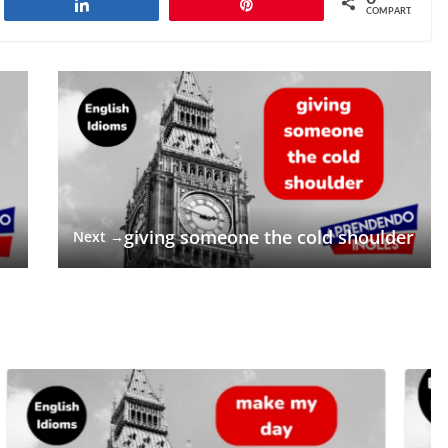
har
Compartilhar
Pin
COMPART.
giving someone the cold shoulder
Next →