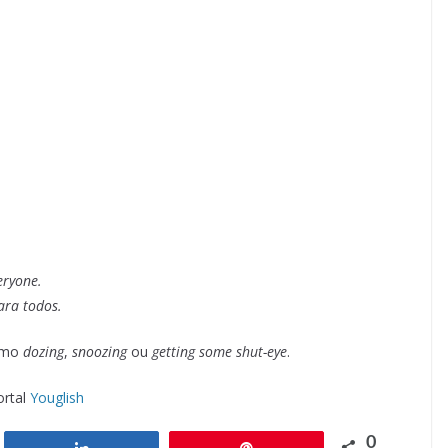
eryone.
ra todos.
como
dozing
,
snoozing
ou
getting some shut-eye
.
ortal
Youglish
0