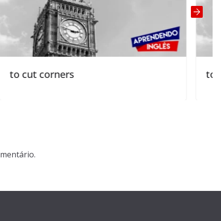
to be dead on
mentário.