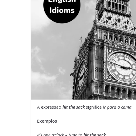
A expressão
hit the sack
significa
ir para a cama
.
Exemplos
It’s one o’clock – time to
hit the sack
.