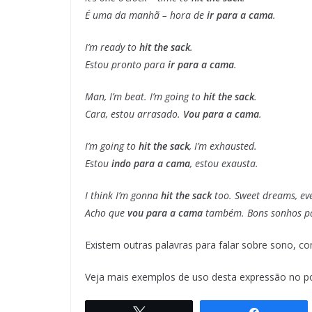
É uma da manhã – hora de
ir para a cama
.
I’m ready to
hit the sack
.
Estou pronto para
ir para a cama
.
Man, I’m beat. I’m going to
hit the sack
.
Cara, estou arrasado.
Vou para a cama
.
I’m going to
hit the sack
, I’m exhausted.
Estou
indo para a cama
, estou exausta.
I think I’m gonna
hit the sack
too. Sweet dreams, ev
Acho que
vou para a cama
também. Bons sonhos pa
Existem outras palavras para falar sobre sono, 
Veja mais exemplos de uso desta expressão no p