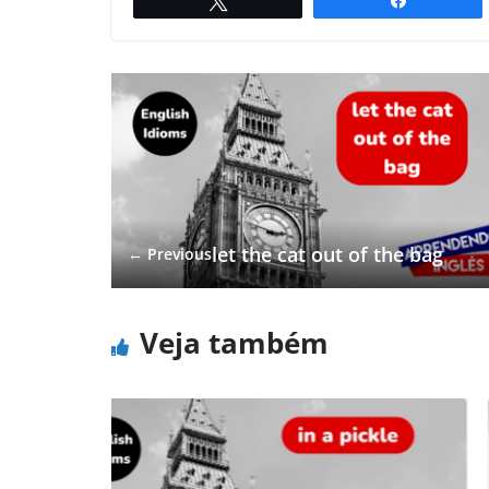
Twittar
Compartil
let the cat out of the bag
← Previous
Veja também