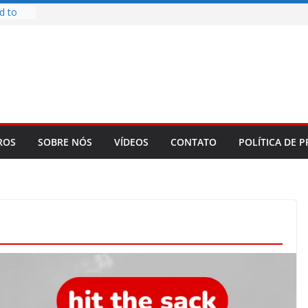
d to
ys
bookLM
ning
 make
t Rose
re
ROS
SOBRE NÓS
VÍDEOS
CONTATO
POLÍTICA DE P