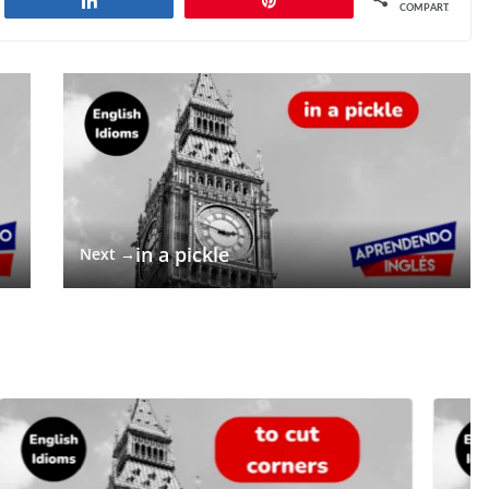
har
Compartilhar
Pin
COMPART.
in a pickle
Next →