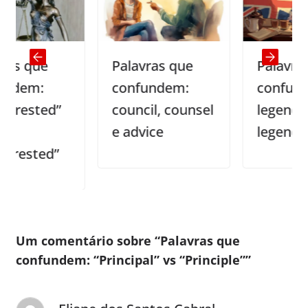
e
Palavras que
Palavras que
confundem:
confundem:
ed”
council, counsel
legend &
e advice
legenda
d”
Um comentário sobre “
Palavras que
confundem: “Principal” vs “Principle”
”