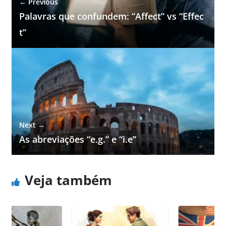
← Previous
Palavras que confundem: “Affect” vs “Effec
t”
Next →
As abreviações “e.g.” e “i.e”
Veja também