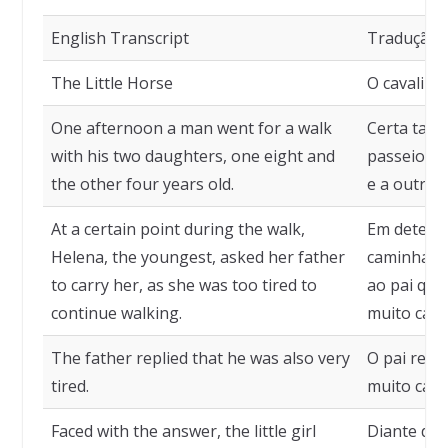
English Transcript
Tradução
The Little Horse
O cavalinh
One afternoon a man went for a walk
Certa tar
with his two daughters, one eight and
passeio co
the other four years old.
e a outra 
At a certain point during the walk,
Em determ
Helena, the youngest, asked her father
caminhada,
to carry her, as she was too tired to
ao pai que
continue walking.
muito cans
The father replied that he was also very
O pai res
tired.
muito cans
Faced with the answer, the little girl
Diante da 