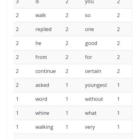
3
is
2
you
2
2
walk
2
so
2
r
2
replied
2
one
2
2
he
2
good
2
g
2
from
2
for
2
2
continue
2
certain
2
2
asked
1
youngest
1
y
1
word
1
without
1
w
1
whine
1
what
1
1
walking
1
very
1