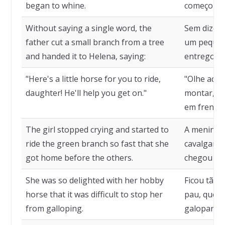
began to whine.
começou a
Without saying a single word, the
Sem dizer 
father cut a small branch from a tree
um pequen
and handed it to Helena, saying:
entregou a
"Here's a little horse for you to ride,
"Olhe aqui
daughter! He'll help you get on."
montar, fil
em frente.
The girl stopped crying and started to
A menina p
ride the green branch so fast that she
cavalgar o
got home before the others.
chegou em 
She was so delighted with her hobby
Ficou tão 
horse that it was difficult to stop her
pau, que fo
from galloping.
galopar.