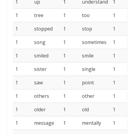
1
up
1
understand
1
1
tree
1
too
1
1
stopped
1
stop
1
s
1
song
1
sometimes
1
1
smiled
1
smile
1
s
1
sister
1
single
1
s
1
saw
1
point
1
p
1
others
1
other
1
1
older
1
old
1
1
message
1
mentally
1