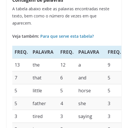
Contagem de palavras
A tabela abaixo exibe as palavras encontradas neste
texto, bem como o número de vezes em que
aparecem.
Veja também:
Para que serve esta tabela?
FREQ.
PALAVRA
FREQ.
PALAVRA
FREQ.
13
the
12
a
9
t
7
that
6
and
5
5
little
5
horse
5
5
father
4
she
3
w
3
tired
3
saying
3
i