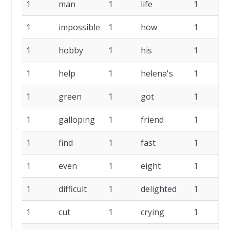
1
man
1
life
1
i
1
impossible
1
how
1
1
hobby
1
his
1
1
help
1
helena's
1
1
green
1
got
1
1
galloping
1
friend
1
f
1
find
1
fast
1
f
1
even
1
eight
1
1
difficult
1
delighted
1
1
cut
1
crying
1