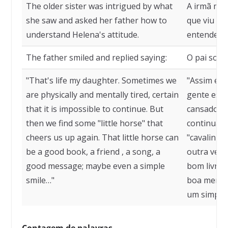
The older sister was intrigued by what
A irmã mai
she saw and asked her father how to
que viu e 
understand Helena's attitude.
entender a
The father smiled and replied saying:
O pai sorr
"That's life my daughter. Sometimes we
"Assim é a 
are physically and mentally tired, certain
gente está
that it is impossible to continue. But
cansado, c
then we find some "little horse" that
continuar
cheers us up again. That little horse can
"cavalinho
be a good book, a friend , a song, a
outra vez.
good message; maybe even a simple
bom livro,
smile…"
boa mensa
um simples