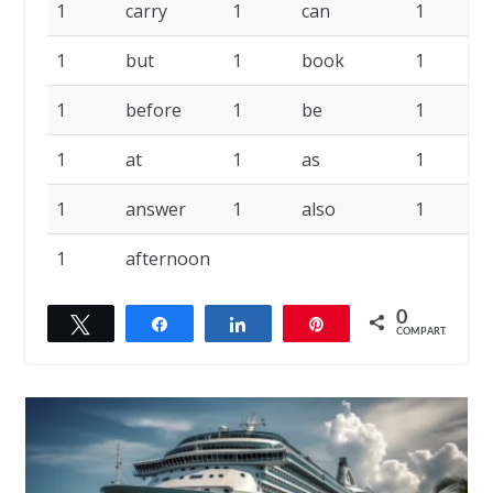
1
carry
1
can
1
1
but
1
book
1
1
before
1
be
1
a
1
at
1
as
1
1
answer
1
also
1
1
afternoon
0
Twittar
Compartilhar
Compartilhar
Pin
COMPART.