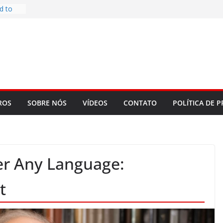
d to
ys
bookLM
ning
 make
t Rose
re
ROS
SOBRE NÓS
VÍDEOS
CONTATO
POLÍTICA DE P
er Any Language:
t