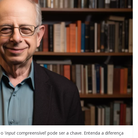
o ‘
input
compreensível’ pode ser a chave. Entenda a diferença