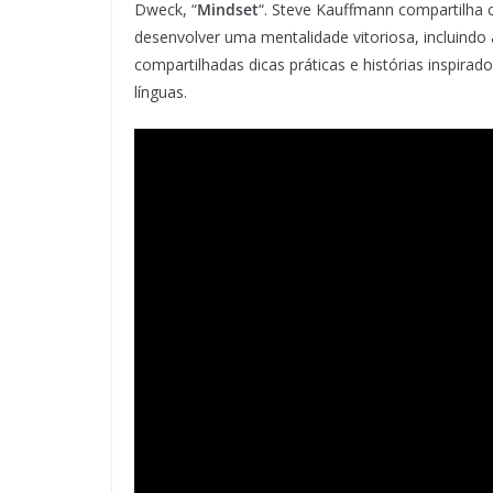
Dweck, “
Mindset
“. Steve Kauffmann compartilha 
desenvolver uma mentalidade vitoriosa, incluindo 
compartilhadas dicas práticas e histórias inspir
línguas.