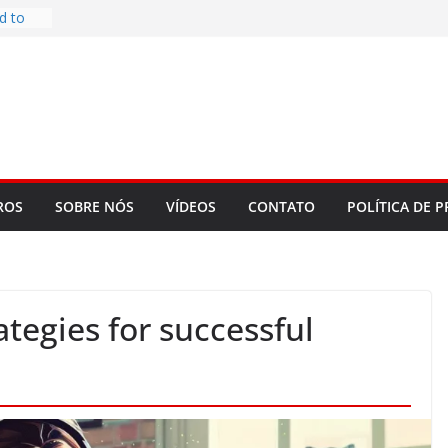
d to
ys
bookLM
ning
 make
t Rose
re
ROS
SOBRE NÓS
VÍDEOS
CONTATO
POLÍTICA DE P
ategies for successful