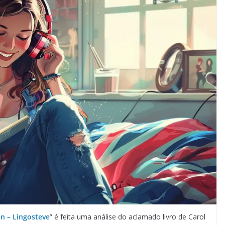
n – Lingosteve
” é feita uma análise do aclamado livro de Carol